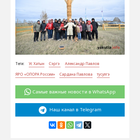
Теги:
Ус Хатын
Сэргэ
Александр Павлов
ЯРО «ОПОРА России»
Сардана Павлова
тусулгэ
Самые важные новости в WhatsApp
Наш канал в Telegram