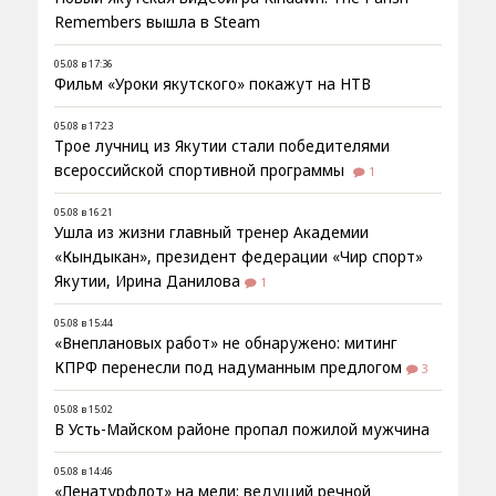
Remembers вышла в Steam
05.08 в 17:36
Фильм «Уроки якутского» покажут на НТВ
05.08 в 17:23
Трое лучниц из Якутии стали победителями
всероссийской спортивной программы
1
05.08 в 16:21
Ушла из жизни главный тренер Академии
«Кындыкан», президент федерации «Чир спорт»
Якутии, Ирина Данилова
1
05.08 в 15:44
«Внеплановых работ» не обнаружено: митинг
КПРФ перенесли под надуманным предлогом
3
05.08 в 15:02
В Усть-Майском районе пропал пожилой мужчина
05.08 в 14:46
«Ленатурфлот» на мели: ведущий речной