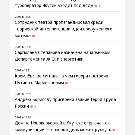
туроператор Якутии уходит под воду
1
05.08 в 14:08
Сотрудник театра пропагандировал среди
творческой интеллигенции идеи вооруженного
мятежа
1
05.08 в 13:30
Саргылана Степанова назначена начальником
Департамента ЖКХ и энергетики
05.08 в 12:51
Кремлёвские сигналы: о чём говорит встреча
Путина с Маринычевым
7
05.08 в 12:29
Андрею Борисову присвоено звание Героя Труда
России
2
05.08 в 10:53
Дом на Новокарьерной в Якутске отключат от
коммуникаций — в любой день может рухнуть
1