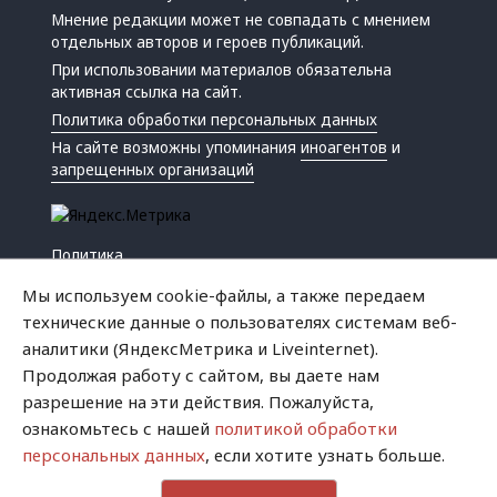
Мнение редакции может не совпадать с мнением
отдельных авторов и героев публикаций.
При использовании материалов обязательна
активная ссылка на сайт.
Политика обработки персональных данных
На сайте возможны упоминания
иноагентов
и
запрещенных организаций
Политика
Экономика
Мы используем cookie-файлы, а также передаем
Жизнь
технические данные о пользователях системам веб-
Происшествия
аналитики (ЯндексМетрика и Liveinternet).
Культура
Продолжая работу с сайтом, вы даете нам
Республика
разрешение на эти действия. Пожалуйста,
Криминал
ознакомьтесь с нашей
политикой обработки
Успех
персональных данных
, если хотите узнать больше.
Хватит это терпеть