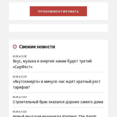
Свежие новости
06.08 в 15:39
Вкус, музыка и энергия: каким будет третий
«СырФест»
06.08 в 15:18
«Якутскэнерго» в минусе: нас ждёт кратный рост
тарифов?
06.08 в 13:47
Строительный брак оказался дороже самого дома
06.08 в 13:20
Новый якутская видеоигра Kindawn: The Parish