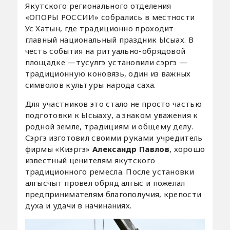
Якутского регионального отделения
«ОПОРЫ РОССИИ» собрались в местности
Ус Хатын, где традиционно проходит
главный национальный праздник Ысыах. В
честь события на ритуально-обрядовой
площадке —тусулгэ установили сэргэ —
традиционную коновязь, один из важных
символов культуры народа саха.
Для участников это стало не просто частью
подготовки к Ысыаху, а знаком уважения к
родной земле, традициям и общему делу.
Сэргэ изготовил своими руками учредитель
фирмы «Киэргэ»
Александр Павлов
, хорошо
известный ценителям якутского
традиционного ремесла. После установки
алгысчыт провел обряд алгыс и пожелал
предпринимателям благополучия, крепости
духа и удачи в начинаниях.