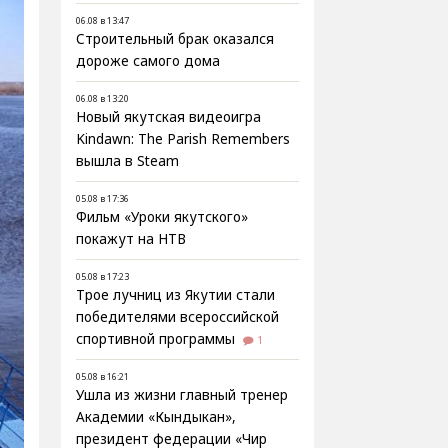
06.08 в 13:47
Строительный брак оказался
дороже самого дома
06.08 в 13:20
Новый якутская видеоигра
Kindawn: The Parish Remembers
вышла в Steam
05.08 в 17:36
Фильм «Уроки якутского»
покажут на НТВ
05.08 в 17:23
Трое лучниц из Якутии стали
победителями всероссийской
спортивной программы
1
05.08 в 16:21
Ушла из жизни главный тренер
Академии «Кындыкан»,
президент федерации «Чир