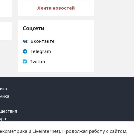
Лента новостей
Соцсети
Вконтакте
Telegram
Twitter
ика
мика
ь
шествия
ура
блика
ксМетрика и Liveinternet). Продолжая работу с сайтом,
инал