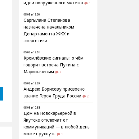
идеи вооруженного мятежа
1
05.08 в 13:30
Саргылана Степанова
назначена начальником
Департамента ЖКХ и
энергетики
05.08 в 12:51
Кремлёвские сигналы: о чём
говорит встреча Путина с
Маринычевым
7
05.08 в 12:29
Андрею Борисову присвоено
звание Героя Труда России
2
05.08 в 10:53
Дом на Новокарьерной в
Якутске отключат от
коммуникаций — в любой день
может рухнуть
1