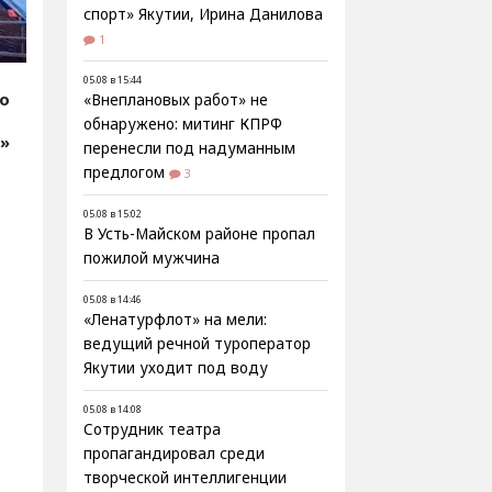
спорт» Якутии, Ирина Данилова
1
05.08 в 15:44
fo
«Внеплановых работ» не
обнаружено: митинг КПРФ
Я»
перенесли под надуманным
предлогом
3
05.08 в 15:02
В Усть-Майском районе пропал
пожилой мужчина
05.08 в 14:46
«Ленатурфлот» на мели:
ведущий речной туроператор
Якутии уходит под воду
05.08 в 14:08
Сотрудник театра
пропагандировал среди
творческой интеллигенции