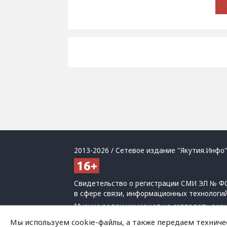
2013-2026 / Сетевое издание "Якутия.Инфо"
Свидетельство о регистрации СМИ ЭЛ № ФС
в сфере связи, информационных технологи
Мнение редакции может не совпадать с мн
При использовании материалов обязательна
Мы используем cookie-файлы, а также передаем техниче