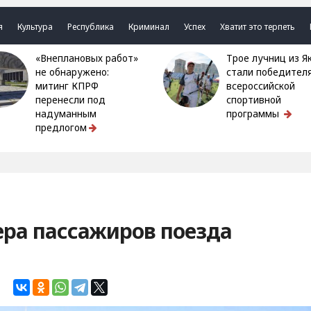
я
Культура
Республика
Криминал
Успех
Хватит это терпеть
«Внеплановых работ»
Трое лучниц из Якутии
не обнаружено:
стали победител
митинг КПРФ
всероссийской
перенесли под
спортивной
надуманным
программы
предлогом
ера пассажиров поезда