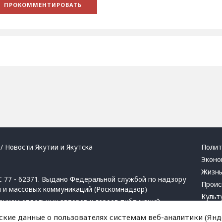
/ Новости Якутии и Якутска
Полит
Эконо
Жизн
 77 - 62371. Выдано Федеральной службой по надзору
Проис
й и массовых коммуникаций (Роскомнадзор)
Культ
ением отдельных авторов и героев публикаций.
Респу
 активная ссылка на сайт.
ские данные о пользователях системам веб-аналитики (Янде
Крим