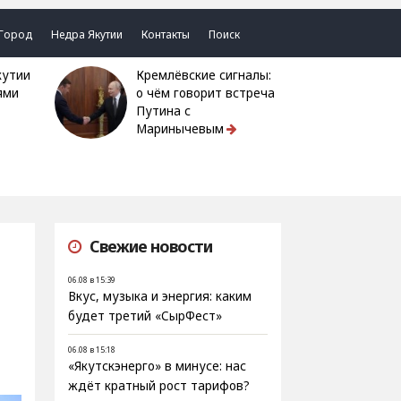
Город
Недра Якутии
Контакты
Поиск
Кремлёвские сигналы:
ями
о чём говорит встреча
Путина с
Маринычевым
Свежие новости
06.08 в 15:39
Вкус, музыка и энергия: каким
будет третий «СырФест»
06.08 в 15:18
«Якутскэнерго» в минусе: нас
ждёт кратный рост тарифов?