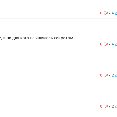
0
/
4
 и ни для кого не являлось секретом.
0
/
4
0
/
2
0
/
2