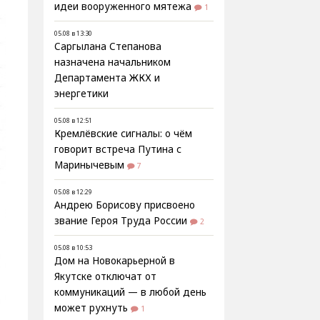
идеи вооруженного мятежа
1
05.08 в 13:30
Саргылана Степанова
назначена начальником
Департамента ЖКХ и
энергетики
05.08 в 12:51
Кремлёвские сигналы: о чём
говорит встреча Путина с
Маринычевым
7
05.08 в 12:29
Андрею Борисову присвоено
звание Героя Труда России
2
05.08 в 10:53
Дом на Новокарьерной в
Якутске отключат от
коммуникаций — в любой день
может рухнуть
1