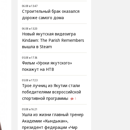
06.08 в 13:47
Строительный брак оказался
дороже самого дома
06.08 в 13:20
Новый якутская видеоигра
Kindawn: The Parish Remembers
вышла в Steam
05.08 в 17:36
Фильм «Уроки якутского»
покажут на НТВ
05.08 в 17:23
Трое лучниц из Якутии стали
победителями всероссийской
спортивной программы
1
05.08 в 16:21
Ушла из жизни главный тренер
Академии «Кындыкан»,
президент федерации «Чир