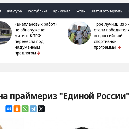
я
Культура
Республика
Криминал
Успех
Хватит это терпеть
«Внеплановых работ»
Трое лучниц из Якутии
не обнаружено:
стали победител
митинг КПРФ
всероссийской
перенесли под
спортивной
надуманным
программы
предлогом
а праймериз "Единой России