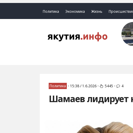
Политика
Экономика
Жизнь
Происшестви
Политика
•
15:38 / 1.6.2026
•
5445
•
4
Шамаев лидирует н