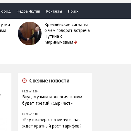
Город
Недра Якутии
Контакты
Поиск
Кремлёвские сигналы:
ями
о чём говорит встреча
Путина с
Маринычевым
Свежие новости
06.08 в 15:39
"
Вкус, музыка и энергия: каким
будет третий «СырФест»
06.08 в 15:18
«Якутскэнерго» в минусе: нас
ждёт кратный рост тарифов?