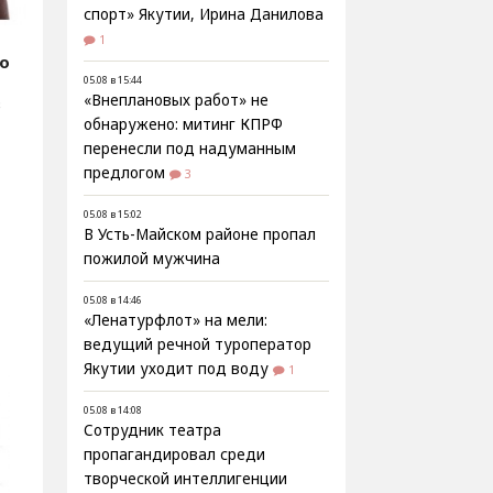
спорт» Якутии, Ирина Данилова
1
fo
05.08 в 15:44
«Внеплановых работ» не
в
обнаружено: митинг КПРФ
перенесли под надуманным
предлогом
3
05.08 в 15:02
В Усть-Майском районе пропал
пожилой мужчина
05.08 в 14:46
«Ленатурфлот» на мели:
ведущий речной туроператор
Якутии уходит под воду
1
05.08 в 14:08
Сотрудник театра
пропагандировал среди
творческой интеллигенции