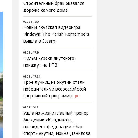
Строительный брак оказался
дороже самого дома
06.08 в 13:20
Новый якутская видеоигра
Kindawn: The Parish Remembers
вышла в Steam
05.08 в 17:36
Фильм «Уроки якутского»
покажут на НТВ
05.08 в 17:23
Трое лучниц из Якутии стали
победителями всероссийской
спортивной программы
1
05.08 в 16:21
Ушла из жизни главный тренер
Академии «Кындыкан»,
президент федерации «Чир
спорт» Якутии, Ирина Данилова