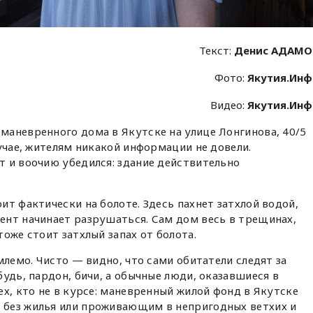
Текст:
Денис АДАМО
Фото:
Якутия.Ин
Видео:
Якутия.Ин
маневренного дома в Якутске на улице Лонгинова, 40/5
лучае, жителям никакой информации
не довели.
 и воочию убедился: здание действительно
ит фактически на болоте. Здесь пахнет затхлой водой,
ент начинает разрушаться. Сам дом весь в трещинах,
оже стоит затхлый запах от болота.
млемо. Чисто — видно, что сами обитатели следят за
удь, пардон, бичи, а обычные люди, оказавшиеся в
ех, кто не в курсе: маневренный жилой фонд в Якутске
без жилья или проживающим в непригодных ветхих и