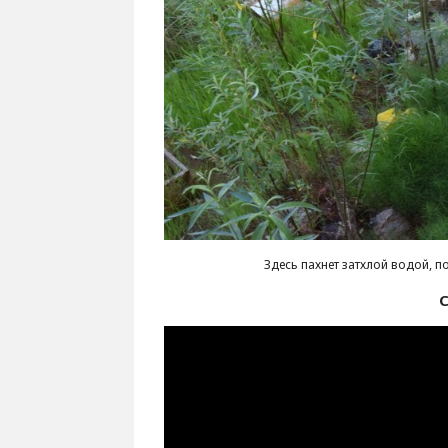
Здесь пахнет затхлой водой, 
С