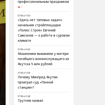
профессиональным праздником
1
07.08 в 17:03
«Здесь нет типовых задач»:
начальник стройплощадки
«Полюс Строя» Евгений
Самсонов — о работе в суровом
климате
07.08 в 14:45
Мошенники выманили у матери
погибшего военнослужащего из
Якутска 5 млн рублей
07.08 в 13:30
Почему Минпред Якутии
проиграл суд «Пенной
станции»?
07.08 в 12:48
Трутнев назвал