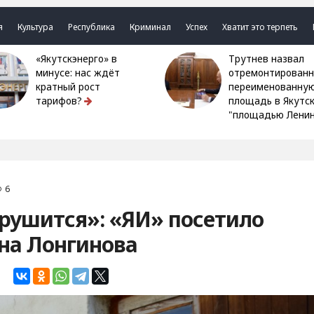
я
Культура
Республика
Криминал
Успех
Хватит это терпеть
«Якутскэнерго» в
Трутнев назвал
минусе: нас ждёт
отремонтированн
кратный рост
переименованну
тарифов?
площадь в Якутс
"площадью Ленин
6
 рушится»: «ЯИ» посетило
на Лонгинова