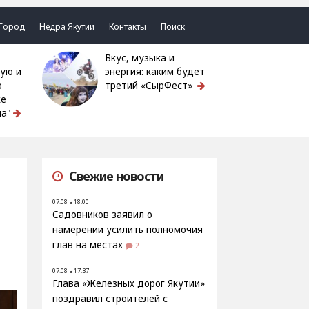
Город
Недра Якутии
Контакты
Поиск
Вкус, музыка и
ую и
энергия: каким будет
ю
третий «СырФест»
ке
а"
Свежие новости
07.08 в 18:00
Садовников заявил о
намерении усилить полномочия
глав на местах
2
07.08 в 17:37
Глава «Железных дорог Якутии»
поздравил строителей с