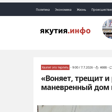
Политика
Экономика
Жизнь
Происшестви
Хватит это терпеть
•
9:00 / 7.7.2026
•
4688
•
«Воняет, трещит и
маневренный дом 