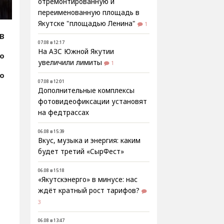
отремонтированную и
переименованную площадь в
Якутске "площадью Ленина"
1
В
07.08 в 12:17
На АЗС Южной Якутии
фо
увеличили лимиты
1
фо
07.08 в 12:01
Дополнительные комплексы
фотовидеофиксации установят
на федтрассах
06.08 в 15:39
Вкус, музыка и энергия: каким
будет третий «СырФест»
06.08 в 15:18
«Якутскэнерго» в минусе: нас
ждёт кратный рост тарифов?
3
06.08 в 13:47