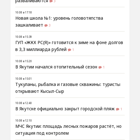
разваливаются
3
10.08 в 17:18
Новая школа №1: уровень головотяпства
зашкаливает
3
10.08 в 15:39
ГУП «ЖКХ РС(Я)» готовится к зиме на фоне долгов
в 3,3 миллиарда рублей
1
10.08 в 15:20
В Якутии начался отопительный сезон
1
10.08 в 15:01
Тукуланы, рыбалка и газовые скважины: туристы
открывают Кысыл-Сыр
10.08 в 12:40
В Якутске официально закрыт городской пляж
1
10.08 в 12:10
МЧС Якутии: площадь лесных пожаров растёт, но
ситуация под контролем