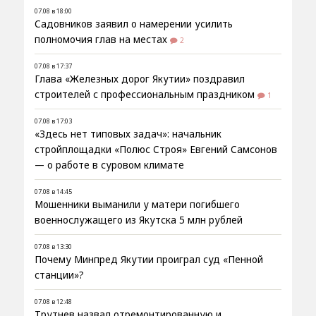
07.08 в 18:00
Садовников заявил о намерении усилить
полномочия глав на местах
2
07.08 в 17:37
Глава «Железных дорог Якутии» поздравил
строителей с профессиональным праздником
1
07.08 в 17:03
«Здесь нет типовых задач»: начальник
стройплощадки «Полюс Строя» Евгений Самсонов
— о работе в суровом климате
07.08 в 14:45
Мошенники выманили у матери погибшего
военнослужащего из Якутска 5 млн рублей
07.08 в 13:30
Почему Минпред Якутии проиграл суд «Пенной
станции»?
07.08 в 12:48
Трутнев назвал отремонтированную и