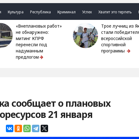
я
Культура
Республика
Криминал
Успех
Хватит это терпеть
«Внеплановых работ»
Трое лучниц из Якутии
не обнаружено:
стали победител
митинг КПРФ
всероссийской
перенесли под
спортивной
надуманным
программы
предлогом
ка сообщает о плановых
оресурсов 21 января