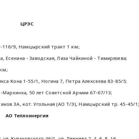
ЦРЭС
6-116/9, Намцырский тракт 1 км.;
на, Есенина - Заводская, Лиза Чайкиной - Тимирязева;
км.;
ликса Кона 1-55/1, Ногина 7, Петра Алексеева 83-85/5;
ть-Мархинка, 50 лет Советской Армии 67-67/13;
тиков 3А, кот. Угольная (АО Т/Э), Намцырский тр. 45-45/1
АО Теплоэнергия
, ул. Кулаковского 46/1, ул. Дежнева 2, 4, 6, 8, 16