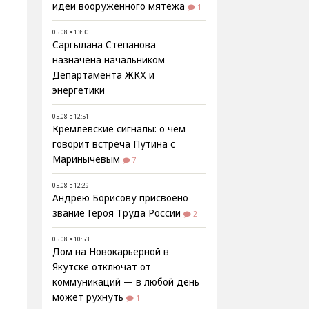
идеи вооруженного мятежа
1
05.08 в 13:30
Саргылана Степанова
назначена начальником
Департамента ЖКХ и
энергетики
05.08 в 12:51
Кремлёвские сигналы: о чём
говорит встреча Путина с
Маринычевым
7
05.08 в 12:29
Андрею Борисову присвоено
звание Героя Труда России
2
;
05.08 в 10:53
Дом на Новокарьерной в
Якутске отключат от
коммуникаций — в любой день
может рухнуть
1