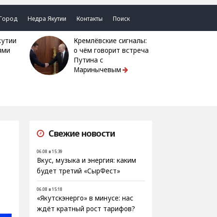
Город
Недра Якутии
Контакты
Поиск
Кремлёвские сигналы:
ями
о чём говорит встреча
Путина с
Маринычевым
Свежие новости
06.08 в 15:39
Вкус, музыка и энергия: каким
будет третий «СырФест»
06.08 в 15:18
«Якутскэнерго» в минусе: нас
ждёт кратный рост тарифов?