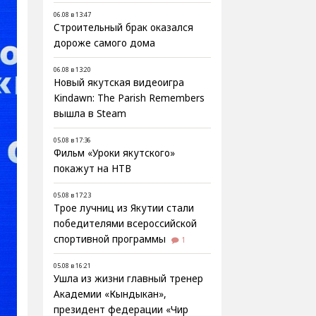
06.08 в 13:47
Строительный брак оказался
дороже самого дома
06.08 в 13:20
Новый якутская видеоигра
Kindawn: The Parish Remembers
вышла в Steam
05.08 в 17:36
Фильм «Уроки якутского»
покажут на НТВ
05.08 в 17:23
Трое лучниц из Якутии стали
победителями всероссийской
спортивной программы
1
05.08 в 16:21
Ушла из жизни главный тренер
Академии «Кындыкан»,
президент федерации «Чир