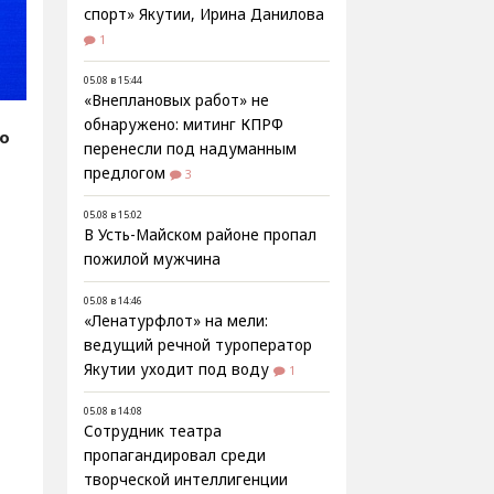
спорт» Якутии, Ирина Данилова
1
05.08 в 15:44
«Внеплановых работ» не
обнаружено: митинг КПРФ
fo
перенесли под надуманным
предлогом
3
05.08 в 15:02
В Усть-Майском районе пропал
пожилой мужчина
05.08 в 14:46
«Ленатурфлот» на мели:
ведущий речной туроператор
Якутии уходит под воду
1
05.08 в 14:08
Сотрудник театра
пропагандировал среди
творческой интеллигенции