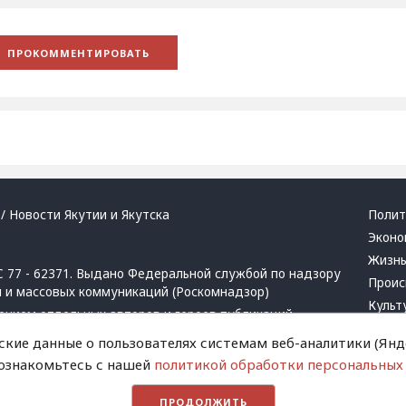
/ Новости Якутии и Якутска
Полит
Эконо
Жизн
 77 - 62371. Выдано Федеральной службой по надзору
Проис
й и массовых коммуникаций (Роскомнадзор)
Культ
ением отдельных авторов и героев публикаций.
Респу
 активная ссылка на сайт.
ские данные о пользователях системам веб-аналитики (Янде
Крим
 ознакомьтесь с нашей
политикой обработки персональных
Успех
в
и
запрещенных организаций
Хвати
ПРОДОЛЖИТЬ