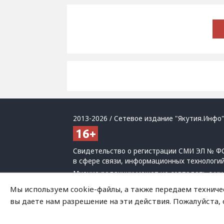
2013-2026 / Сетевое издание "Якутия.Инфо"
Свидетельство о регистрации СМИ ЭЛ № ФС
в сфере связи, информационных технологи
Мнение редакции может не совпадать с мн
При использовании материалов обязательна
Мы используем cookie-файлы, а также передаем техниче
Политика обработки персональных данных
вы даете нам разрешение на эти действия. Пожалуйста,
На сайте возможны упоминания
иноагенто