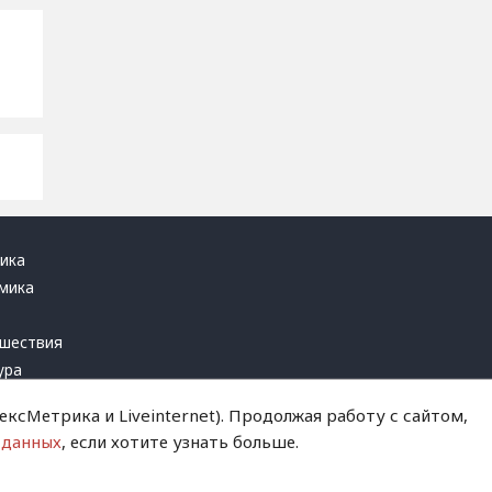
ика
мика
ь
шествия
ура
блика
ксМетрика и Liveinternet). Продолжая работу с сайтом,
инал
 данных
, если хотите узнать больше.
т это терпеть