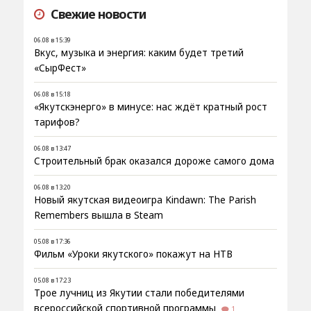
Свежие новости
06.08 в 15:39
Вкус, музыка и энергия: каким будет третий
«СырФест»
06.08 в 15:18
«Якутскэнерго» в минусе: нас ждёт кратный рост
тарифов?
06.08 в 13:47
Строительный брак оказался дороже самого дома
06.08 в 13:20
Новый якутская видеоигра Kindawn: The Parish
Remembers вышла в Steam
05.08 в 17:36
Фильм «Уроки якутского» покажут на НТВ
05.08 в 17:23
Трое лучниц из Якутии стали победителями
всероссийской спортивной программы
1