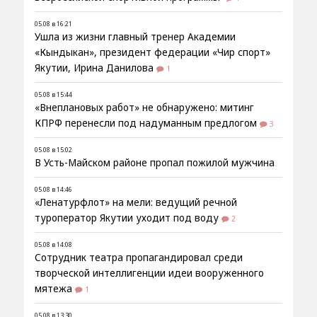
05.08 в 16:21
Ушла из жизни главный тренер Академии
«Кындыкан», президент федерации «Чир спорт»
Якутии, Ирина Данилова
1
05.08 в 15:44
«Внеплановых работ» не обнаружено: митинг
КПРФ перенесли под надуманным предлогом
3
05.08 в 15:02
В Усть-Майском районе пропал пожилой мужчина
05.08 в 14:46
«Ленатурфлот» на мели: ведущий речной
туроператор Якутии уходит под воду
2
05.08 в 14:08
Сотрудник театра пропагандировал среди
творческой интеллигенции идеи вооруженного
мятежа
1
05.08 в 13:30