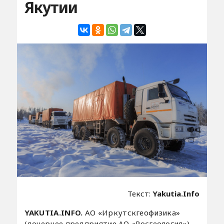
Якутии
Текст:
Yakutia.Info
YAKUTIA.INFO.
АО «Иркутскгеофизика»
(дочернее предприятие АО «Росгеология»)