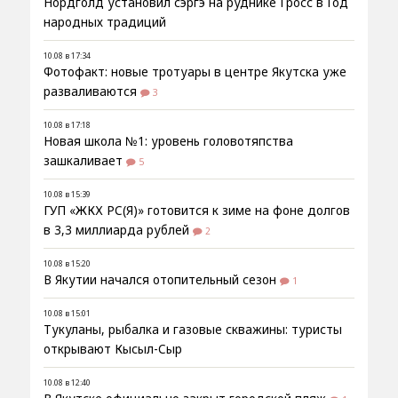
Нордголд установил сэргэ на руднике Гросс в Год
народных традиций
10.08 в 17:34
Фотофакт: новые тротуары в центре Якутска уже
разваливаются
3
10.08 в 17:18
Новая школа №1: уровень головотяпства
зашкаливает
5
10.08 в 15:39
ГУП «ЖКХ РС(Я)» готовится к зиме на фоне долгов
в 3,3 миллиарда рублей
2
10.08 в 15:20
В Якутии начался отопительный сезон
1
10.08 в 15:01
Тукуланы, рыбалка и газовые скважины: туристы
открывают Кысыл-Сыр
10.08 в 12:40