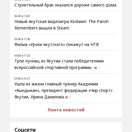
Строительный брак оказался дороже самого дома
06.08 в 13:20
Новый якутская видеоигра Kindawn: The Parish
Remembers вышла в Steam
05.08 в 17:36
Фильм «Уроки якутского» покажут на НТВ
05.08 в 17:23
Трое лучниц из Якутии стали победителями
всероссийской спортивной программы
1
05.08 в 16:21
Ушла из жизни главный тренер Академии
«Кындыкан», президент федерации «Чир спорт»
Якутии, Ирина Данилова
1
Лента новостей
Соцсети