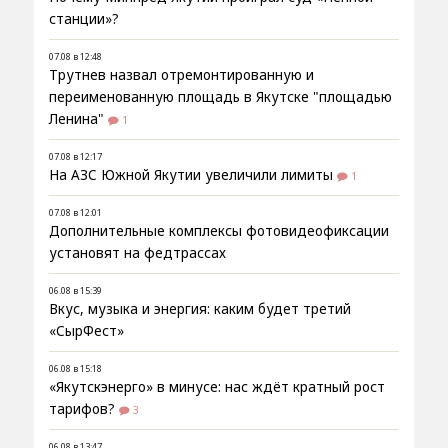
станции»?
07.08 в 12:48
Трутнев назвал отремонтированную и
переименованную площадь в Якутске "площадью
Ленина"
1
07.08 в 12:17
На АЗС Южной Якутии увеличили лимиты
1
07.08 в 12:01
Дополнительные комплексы фотовидеофиксации
установят на федтрассах
06.08 в 15:39
Вкус, музыка и энергия: каким будет третий
«СырФест»
06.08 в 15:18
«Якутскэнерго» в минусе: нас ждёт кратный рост
тарифов?
3
06.08 в 13:47