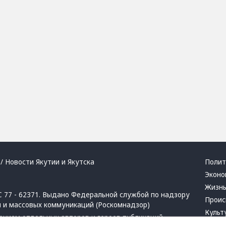
/ Новости Якутии и Якутска
Полит
Эконо
Жизн
 77 - 62371. Выдано Федеральной службой по надзору
Проис
й и массовых коммуникаций (Роскомнадзор)
Культ
ением отдельных авторов и героев публикаций.
Респу