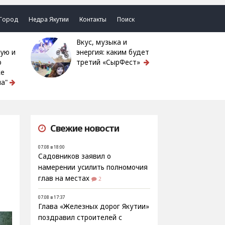
Город
Недра Якутии
Контакты
Поиск
Вкус, музыка и
ую и
энергия: каким будет
ю
третий «СырФест»
ке
а"
Свежие новости
07.08 в 18:00
Садовников заявил о
намерении усилить полномочия
глав на местах
2
07.08 в 17:37
Глава «Железных дорог Якутии»
поздравил строителей с