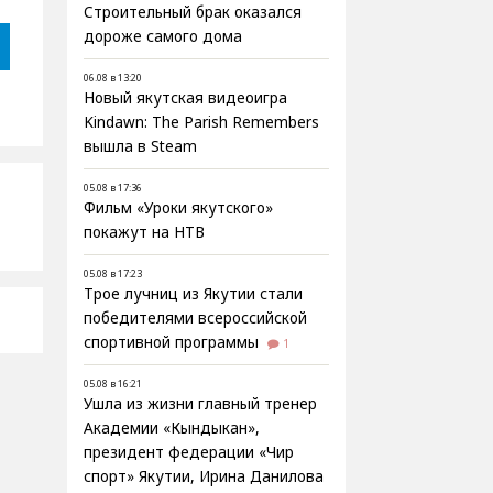
Строительный брак оказался
дороже самого дома
06.08 в 13:20
Новый якутская видеоигра
Kindawn: The Parish Remembers
вышла в Steam
05.08 в 17:36
Фильм «Уроки якутского»
покажут на НТВ
05.08 в 17:23
Трое лучниц из Якутии стали
победителями всероссийской
спортивной программы
1
05.08 в 16:21
Ушла из жизни главный тренер
Академии «Кындыкан»,
президент федерации «Чир
спорт» Якутии, Ирина Данилова