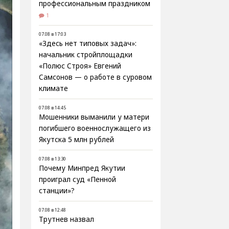
профессиональным праздником
1
07.08 в 17:03
«Здесь нет типовых задач»:
начальник стройплощадки
«Полюс Строя» Евгений
Самсонов — о работе в суровом
климате
07.08 в 14:45
Мошенники выманили у матери
погибшего военнослужащего из
Якутска 5 млн рублей
07.08 в 13:30
Почему Минпред Якутии
проиграл суд «Пенной
станции»?
07.08 в 12:48
Трутнев назвал