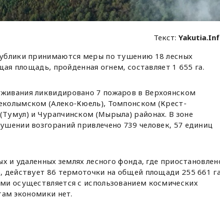
Текст:
Yakutia.In
ублики принимаются меры по тушению 18 лесных
щая площадь, пройденная огнем, составляет 1 655 га.
уживания ликвидировано 7 пожаров в Верхоянском
неколымском (Алеко-Кюель), Томпонском (Крест-
(Тумул) и Чурапчинском (Мырыла) районах. В зоне
тушении возгораний привлечено 739 человек, 57 единиц
ых и удаленных землях лесного фонда, где приостановлен
 действует 86 термоточки на общей площади 255 661 га
ми осуществляется с использованием космических
там экономики нет.