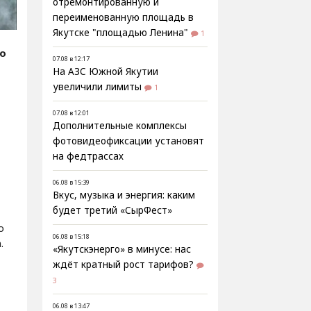
отремонтированную и
переименованную площадь в
Якутске "площадью Ленина"
1
fo
07.08 в 12:17
На АЗС Южной Якутии
увеличили лимиты
1
07.08 в 12:01
Дополнительные комплексы
фотовидеофиксации установят
на федтрассах
06.08 в 15:39
Вкус, музыка и энергия: каким
будет третий «СырФест»
о
06.08 в 15:18
.
«Якутскэнерго» в минусе: нас
ждёт кратный рост тарифов?
3
06.08 в 13:47