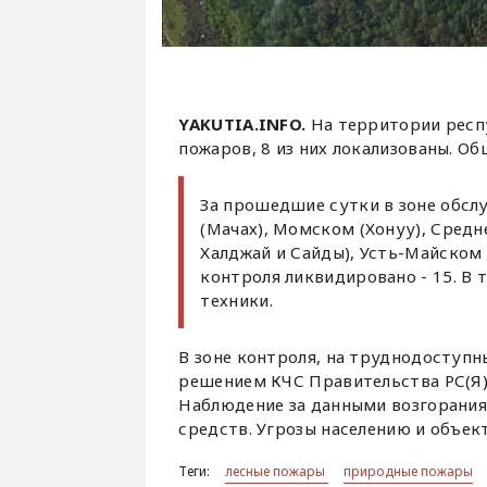
YAKUTIA.INFO.
На территории респ
пожаров, 8 из них локализованы. Об
За прошедшие сутки в зоне обсл
(Мачах), Момском (Хонуу), Сред
Халджай и Сайды), Усть-Майском 
контроля ликвидировано - 15. В 
техники.
В зоне контроля, на труднодоступн
решением КЧС Правительства РС(Я),
Наблюдение за данными возгорания
средств. Угрозы населению и объек
Теги:
лесные пожары
природные пожары