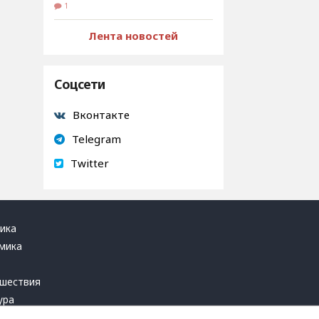
1
Лента новостей
Соцсети
Вконтакте
Telegram
Twitter
ика
мика
ь
шествия
ура
блика