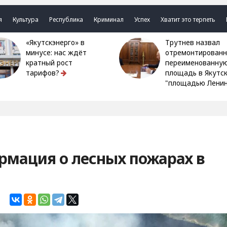
я
Культура
Республика
Криминал
Успех
Хватит это терпеть
«Якутскэнерго» в
Трутнев назвал
минусе: нас ждёт
отремонтированн
кратный рост
переименованну
тарифов?
площадь в Якутс
"площадью Ленин
рмация о лесных пожарах в