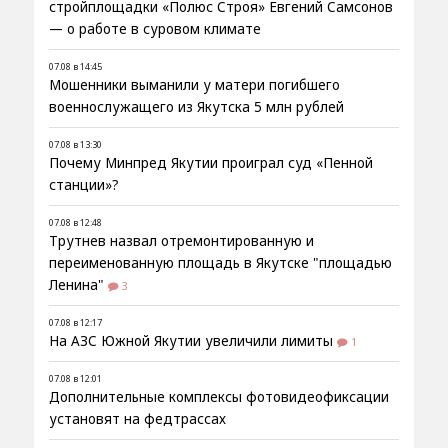
стройплощадки «Полюс Строя» Евгений Самсонов
— о работе в суровом климате
07.08 в 14:45
Мошенники выманили у матери погибшего
военнослужащего из Якутска 5 млн рублей
07.08 в 13:30
Почему Минпред Якутии проиграл суд «Пенной
станции»?
07.08 в 12:48
Трутнев назвал отремонтированную и
переименованную площадь в Якутске "площадью
Ленина"
3
07.08 в 12:17
На АЗС Южной Якутии увеличили лимиты
1
07.08 в 12:01
Дополнительные комплексы фотовидеофиксации
установят на федтрассах