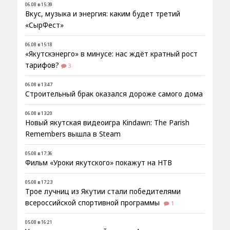
06.08 в 15:39
Вкус, музыка и энергия: каким будет третий
«СырФест»
06.08 в 15:18
«Якутскэнерго» в минусе: нас ждёт кратный рост
тарифов?
3
06.08 в 13:47
Строительный брак оказался дороже самого дома
06.08 в 13:20
Новый якутская видеоигра Kindawn: The Parish
Remembers вышла в Steam
05.08 в 17:36
Фильм «Уроки якутского» покажут на НТВ
05.08 в 17:23
Трое лучниц из Якутии стали победителями
всероссийской спортивной программы
1
05.08 в 16:21