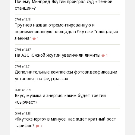
Почему Минпред Якутии проиграл суд «Пенной
станции»?
07.08 в 12:48
Трутнев назвал отремонтированную и
переименованную площадь в Якутске "площадью
Ленина"
1
07.08 в 12:17
На АЗС Южной Якутии увеличили лимиты
1
07.08 в 12:01
Дополнительные комплексы фотовидеофиксации
установят на федтрассах
06.08 в 15:39
Вкус, музыка и энергия: каким будет третий
«СырФест»
06.08 в 15:18
«Якутскэнерго» в минусе: нас ждёт кратный рост
тарифов?
3