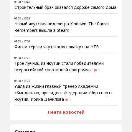
06.08 в 13:47
Строительный брак оказался дороже самого дома
06.08 в 13:20
Новый якутская видеоигра Kindawn: The Parish
Remembers вышла в Steam
05.08 в 17:36
Фильм «Уроки якутского» покажут на НТВ
05.08 в 17:23
Трое лучниц из Якутии стали победителями
всероссийской спортивной программы
1
05.08 в 16:21
Ушла из жизни главный тренер Академии
«Кындыкан», президент федерации «Чир спорт»
Якутии, Ирина Данилова
1
Лента новостей
Соцсети