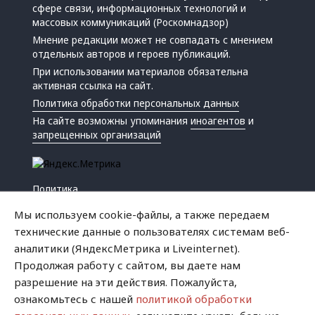
сфере связи, информационных технологий и
массовых коммуникаций (Роскомнадзор)
Мнение редакции может не совпадать с мнением
отдельных авторов и героев публикаций.
При использовании материалов обязательна
активная ссылка на сайт.
Политика обработки персональных данных
На сайте возможны упоминания
иноагентов
и
запрещенных организаций
Политика
Экономика
Мы используем cookie-файлы, а также передаем
Жизнь
технические данные о пользователях системам веб-
Происшествия
аналитики (ЯндексМетрика и Liveinternet).
Культура
Продолжая работу с сайтом, вы даете нам
Республика
разрешение на эти действия. Пожалуйста,
Криминал
ознакомьтесь с нашей
политикой обработки
Успех