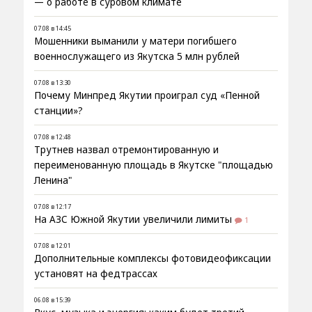
— о работе в суровом климате
07.08 в 14:45
Мошенники выманили у матери погибшего
военнослужащего из Якутска 5 млн рублей
07.08 в 13:30
Почему Минпред Якутии проиграл суд «Пенной
станции»?
07.08 в 12:48
Трутнев назвал отремонтированную и
переименованную площадь в Якутске "площадью
Ленина"
07.08 в 12:17
На АЗС Южной Якутии увеличили лимиты
1
07.08 в 12:01
Дополнительные комплексы фотовидеофиксации
установят на федтрассах
06.08 в 15:39