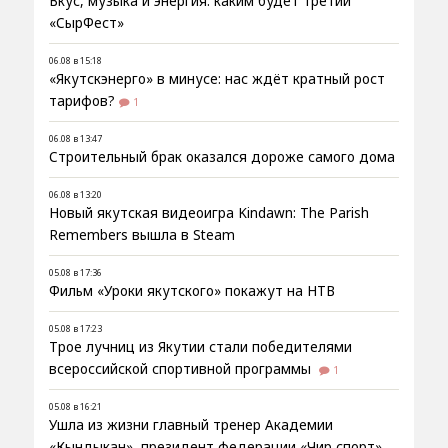
Вкус, музыка и энергия: каким будет третий
«СырФест»
06.08 в 15:18
«Якутскэнерго» в минусе: нас ждёт кратный рост
тарифов?
1
06.08 в 13:47
Строительный брак оказался дороже самого дома
06.08 в 13:20
Новый якутская видеоигра Kindawn: The Parish
Remembers вышла в Steam
05.08 в 17:36
Фильм «Уроки якутского» покажут на НТВ
05.08 в 17:23
Трое лучниц из Якутии стали победителями
всероссийской спортивной программы
1
05.08 в 16:21
Ушла из жизни главный тренер Академии
«Кындыкан», президент федерации «Чир спорт»