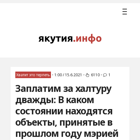
Хватит это терпеть
•
1:00 / 15.6.2021
•
6110
•
1
Заплатим за халтуру
дважды: В каком
состоянии находятся
объекты, принятые в
прошлом году мэрией