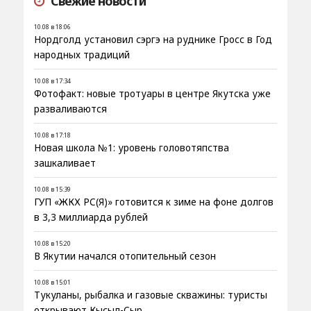
Свежие новости
10.08 в 18:06
Нордголд установил сэргэ на руднике Гросс в Год
народных традиций
10.08 в 17:34
Фотофакт: новые тротуары в центре Якутска уже
разваливаются
10.08 в 17:18
Новая школа №1: уровень головотяпства
зашкаливает
10.08 в 15:39
ГУП «ЖКХ РС(Я)» готовится к зиме на фоне долгов
в 3,3 миллиарда рублей
10.08 в 15:20
В Якутии начался отопительный сезон
10.08 в 15:01
Тукуланы, рыбалка и газовые скважины: туристы
открывают Кысыл-Сыр