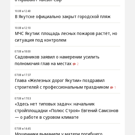
10.08 в 12:40
В Якутске официально закрыт городской пляж
10.08 в 12:10
МЧС Якутии: площадь лесных пожаров растёт, но
ситуация под контролем
07.08 в 18:00
Садовников заявил о намерении усилить
полномочия глав на местах
2
07.08 в 17:37
Глава «Железных дорог Якутии» поздравил
строителей с профессиональным праздником
1
07.08 в 17:03
«Здесь нет типовых задач»: начальник
стройплощадки «Полюс Строя» Евгений Самсонов
— о работе в суровом климате
07.08 в 14:45
Мошенники выманили у матери погибшего