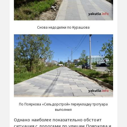
Снова недоделки по Курашова
По Пояркова «Сельдорстрой» переукладку тротуара
выполнил
Однако наиболее показательно обстоит
ситуация с дорогами по улицам Пояркова и