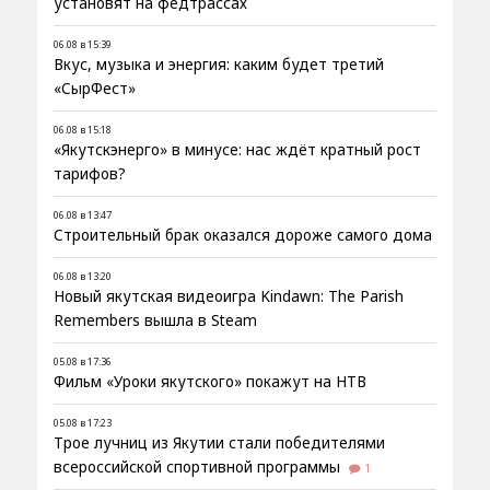
установят на федтрассах
06.08 в 15:39
Вкус, музыка и энергия: каким будет третий
«СырФест»
06.08 в 15:18
«Якутскэнерго» в минусе: нас ждёт кратный рост
тарифов?
06.08 в 13:47
Строительный брак оказался дороже самого дома
06.08 в 13:20
Новый якутская видеоигра Kindawn: The Parish
Remembers вышла в Steam
05.08 в 17:36
Фильм «Уроки якутского» покажут на НТВ
05.08 в 17:23
Трое лучниц из Якутии стали победителями
всероссийской спортивной программы
1