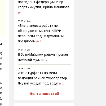
президент федерации «Чир
спорт» Якутии, Ирина Данилова
1
05.08 в 15:44
«Внеплановых работ» не
обнаружено: митинг КПРФ
перенесли под надуманным
предлогом
3
М
05.08 в 15:02
)
В Усть-Майском районе пропал
ка
пожилой мужчина
ки
ия
05.08 в 14:46
«Ленатурфлот» на мели:
ведущий речной туроператор
,
Якутии уходит под воду
2
ям
 и
Лента новостей
),
ир