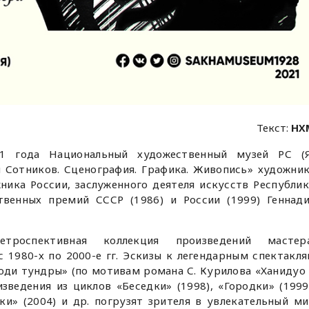
Текст:
НХ
1 года Национальный художественный музей РС (Я
 Сотников. Сценография. Графика. Живопись» художни
жника России, заслуженного деятеля искусств Республи
ственных премий СССР (1986) и России (1999) Геннад
троспективная коллекция произведений мастера
1980-х по 2000-е гг. Эскизы к легендарным спектакл
юди тундры» (по мотивам романа С. Курилова «Ханидуо
изведения из циклов «Беседки» (1998), «Городки» (1999
ки» (2004) и др. погрузят зрителя в увлекательный м