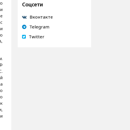
о
Соцсети
 и
ое
Вконтакте
 с
Telegram
 и
ю
Twitter
А.
м.
РФ
С.
ый
на
по
по
ик
и,
 и