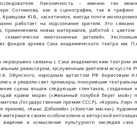
-исследователя. Лаконичность – именно так можн
черк Сотникова, как в сценографии, так в графике
д Кравцова Ю.В., «аскетичное, иногда почти монохромн
анно работает на подсознание зрителя. Это связано
, применением новых материалов, работой с цветом
 семантически многозначных деталей». Экспозици
з фондов архива Саха академического театра им. П.
а неразрывно связаны с Саха академическим театром и
атральным режиссером, заслуженным деятелем искусств 
П.А. Ойунского, народным артистом РФ Борисовым А.
лись и увидели свет премьеры, покорившие театральн
ения сцены вошли следующие спектакли, созданные 
гущий краем моря» («Желанный голубой берег мой») 
тматова (Государственная премия СССР), «Король Лир» 
я премия), «Кыыс Дэбилийэ» («Золотая маска»). Художн
й материал в своем особом ключе и авторской интонаци
е видение и осмысление культурного наследия саха