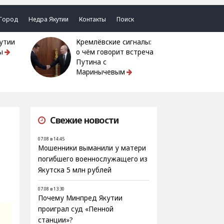
Город
Недра Якутии
Контакты
Поиск
Кремлёвские сигналы:
ы
о чём говорит встреча
Путина с
Маринычевым
Свежие новости
07.08 в 14:45
Мошенники выманили у матери
погибшего военнослужащего из
Якутска 5 млн рублей
07.08 в 13:30
Почему Минпред Якутии
проиграл суд «Пенной
станции»?