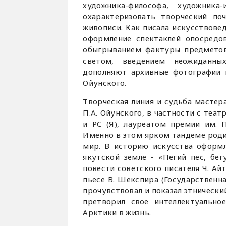
художника-философа, художника
охарактеризовать творческий по
живописи. Как писала искусствове
оформление спектаклей опосредов
обыгрыванием фактуры предметов
светом, введением неожиданных
дополняют архивные фотографии и
Ойунского.
Творческая линия и судьба мастер
П.А. Ойунского, в частности с те
и РС (Я), лауреатом премии им. 
Именно в этом ярком тандеме роди
мир. В историю искусства оформл
якутской земле - «Пегий пес, бе
повести советского писателя Ч. Ай
пьесе В. Шекспира (Государственна
прочувствовал и показал этнически
претворил свое интеллектуально
Арктики в жизнь.