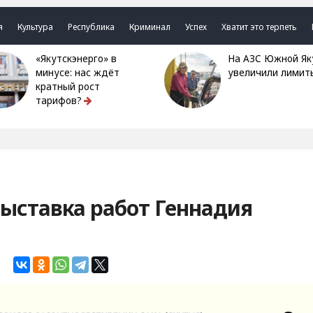
я
Культура
Республика
Криминал
Успех
Хватит это терпеть
«Якутскэнерго» в
На АЗС Южной Якутии
минусе: нас ждёт
увеличили лимит
кратный рост
тарифов?
ыставка работ Геннадия