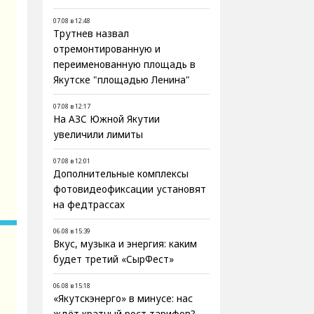
07.08 в 12:48
Трутнев назвал
отремонтированную и
переименованную площадь в
Якутске "площадью Ленина"
07.08 в 12:17
На АЗС Южной Якутии
увеличили лимиты
07.08 в 12:01
Дополнительные комплексы
фотовидеофиксации установят
на федтрассах
06.08 в 15:39
Вкус, музыка и энергия: каким
будет третий «СырФест»
06.08 в 15:18
«Якутскэнерго» в минусе: нас