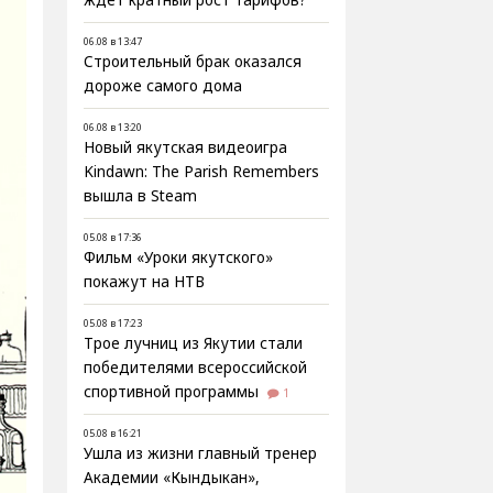
ждёт кратный рост тарифов?
06.08 в 13:47
Строительный брак оказался
дороже самого дома
06.08 в 13:20
Новый якутская видеоигра
Kindawn: The Parish Remembers
вышла в Steam
05.08 в 17:36
Фильм «Уроки якутского»
покажут на НТВ
05.08 в 17:23
Трое лучниц из Якутии стали
победителями всероссийской
спортивной программы
1
05.08 в 16:21
Ушла из жизни главный тренер
Академии «Кындыкан»,