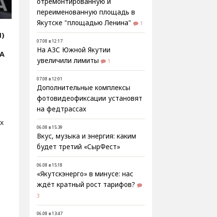
отремонтированную и
переименованную площадь в
Якутске "площадью Ленина"
1
Я)
07.08 в 12:17
На АЗС Южной Якутии
А
увеличили лимиты
1
07.08 в 12:01
Дополнительные комплексы
фотовидеофиксации установят
на федтрассах
ух
06.08 в 15:39
Вкус, музыка и энергия: каким
будет третий «СырФест»
06.08 в 15:18
«Якутскэнерго» в минусе: нас
ждёт кратный рост тарифов?
3
06.08 в 13:47