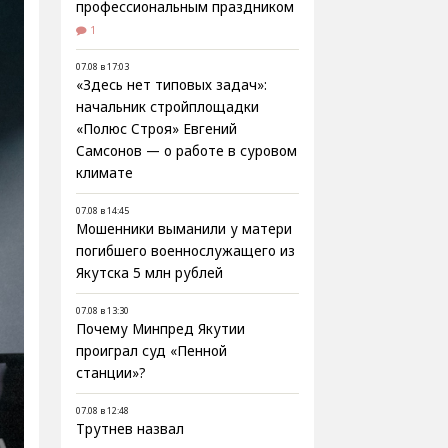
профессиональным праздником
1
07.08 в 17:03
«Здесь нет типовых задач»:
начальник стройплощадки
«Полюс Строя» Евгений
Самсонов — о работе в суровом
климате
07.08 в 14:45
Мошенники выманили у матери
погибшего военнослужащего из
Якутска 5 млн рублей
07.08 в 13:30
Почему Минпред Якутии
проиграл суд «Пенной
станции»?
07.08 в 12:48
Трутнев назвал