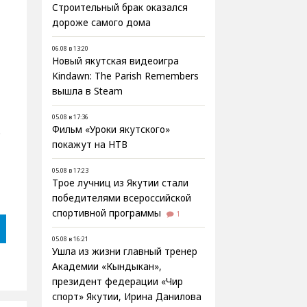
Строительный брак оказался
дороже самого дома
06.08 в 13:20
Новый якутская видеоигра
Kindawn: The Parish Remembers
вышла в Steam
05.08 в 17:36
Фильм «Уроки якутского»
0
покажут на НТВ
05.08 в 17:23
Трое лучниц из Якутии стали
победителями всероссийской
спортивной программы
1
05.08 в 16:21
Ушла из жизни главный тренер
Академии «Кындыкан»,
президент федерации «Чир
спорт» Якутии, Ирина Данилова