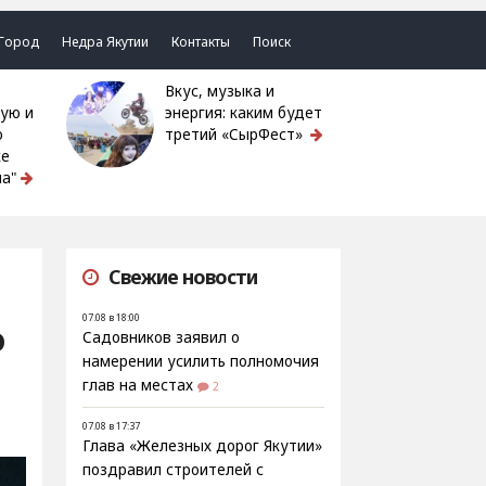
Город
Недра Якутии
Контакты
Поиск
Вкус, музыка и
ую и
энергия: каким будет
ю
третий «СырФест»
ке
а"
Свежие новости
07.08 в 18:00
ю
Садовников заявил о
намерении усилить полномочия
глав на местах
2
07.08 в 17:37
Глава «Железных дорог Якутии»
поздравил строителей с