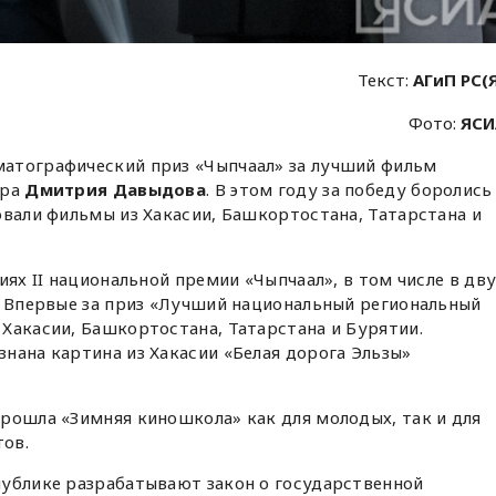
Текст:
АГиП РС(
Фото:
ЯСИ
атографический приз «Чыпчаал» за лучший фильм
ера
Дмитрия Давыдова
. В этом году за победу боролись
овали фильмы из Хакасии, Башкортостана, Татарстана и
иях II национальной премии «Чыпчаал», в том числе в дв
. Впервые за приз «Лучший национальный региональный
Хакасии, Башкортостана, Татарстана и Бурятии.
нана картина из Хакасии «Белая дорога Эльзы»
рошла «Зимняя киношкола» как для молодых, так и для
ов.
публике разрабатывают закон о государственной