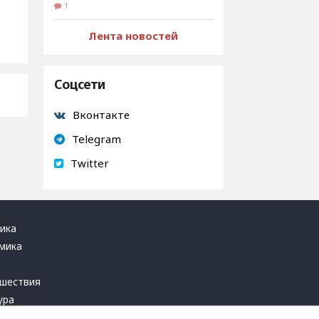
1
Лента новостей
Соцсети
Вконтакте
Telegram
Twitter
ика
мика
ь
шествия
ура
блика