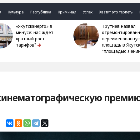
я
Культура
Республика
Криминал
Успех
Хватит это терпеть
«Якутскэнерго» в
Трутнев назвал
минусе: нас ждёт
отремонтированн
кратный рост
переименованну
тарифов?
площадь в Якутс
"площадью Ленин
 кинематографическую преми