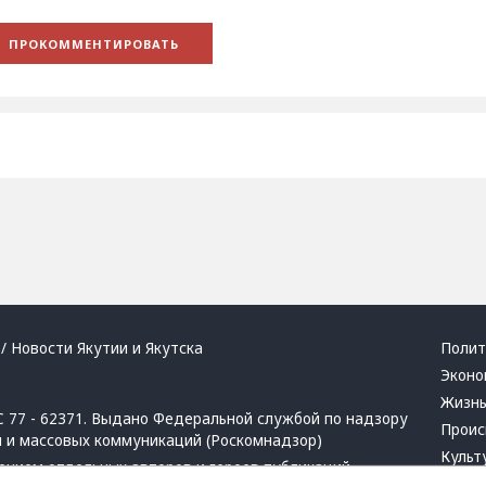
/ Новости Якутии и Якутска
Полит
Эконо
Жизн
 77 - 62371. Выдано Федеральной службой по надзору
Проис
й и массовых коммуникаций (Роскомнадзор)
Культ
ением отдельных авторов и героев публикаций.
Респу