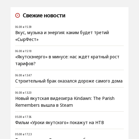
Свежие новости
06.08 в 15:39
Вкус, музыка и энергия: каким будет третий
«СырФест»
06.08 в 15:18
«Якутскэнерго» в минусе: нас ждёт кратный рост
тарифов?
06.08 в 13:47
Строительный брак оказался дороже самого дома
06.08 в 13:20
Новый якутская видеоигра Kindawn: The Parish
Remembers вышла в Steam
05.08 в 17:36
Фильм «Уроки якутского» покажут на НТВ
05.08 в 17:23