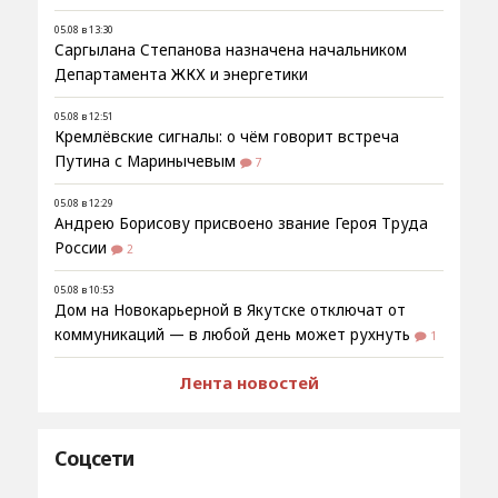
05.08 в 13:30
Саргылана Степанова назначена начальником
Департамента ЖКХ и энергетики
05.08 в 12:51
Кремлёвские сигналы: о чём говорит встреча
Путина с Маринычевым
7
05.08 в 12:29
Андрею Борисову присвоено звание Героя Труда
России
2
05.08 в 10:53
Дом на Новокарьерной в Якутске отключат от
коммуникаций — в любой день может рухнуть
1
Лента новостей
Соцсети