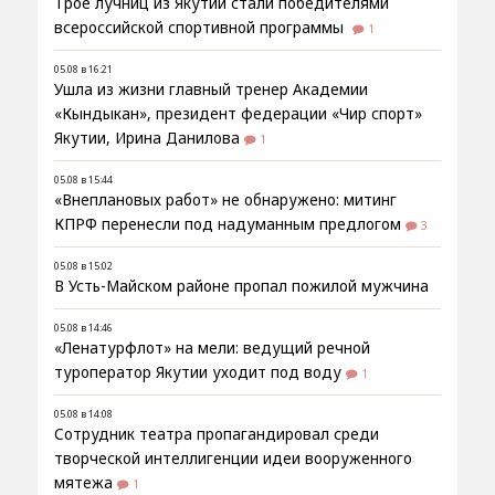
Трое лучниц из Якутии стали победителями
всероссийской спортивной программы
1
05.08 в 16:21
Ушла из жизни главный тренер Академии
«Кындыкан», президент федерации «Чир спорт»
Якутии, Ирина Данилова
1
05.08 в 15:44
«Внеплановых работ» не обнаружено: митинг
КПРФ перенесли под надуманным предлогом
3
05.08 в 15:02
В Усть-Майском районе пропал пожилой мужчина
05.08 в 14:46
«Ленатурфлот» на мели: ведущий речной
туроператор Якутии уходит под воду
1
05.08 в 14:08
Сотрудник театра пропагандировал среди
творческой интеллигенции идеи вооруженного
мятежа
1