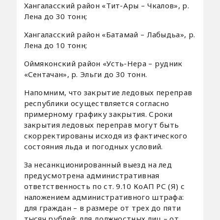
Хангаласский район «Тит-Ары – Чкалов», р.
Лена до 30 тонн;
Хангаласский район «Батамай – Лабыдьа», р.
Лена до 10 тонн;
Оймяконский район «Усть-Нера – рудник
«Сентачан», р. Эльги до 30 тонн.
Напомним, что закрытие ледовых переправ
республики осуществляется согласно
примерному графику закрытия. Сроки
закрытия ледовых переправ могут быть
скорректированы исходя из фактического
состояния льда и погодных условий.
За несанкционированный выезд на лед
предусмотрена административная
ответственность по ст. 9.10 КоАП РС (Я) с
наложением административного штрафа:
для граждан – в размере от трех до пяти
тысяч рублей; для должностных лиц – от