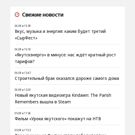
Свежие новости
06.08 в 15:39
Вкус, музыка и энергия: каким будет третий
«СырФест»
06.08 в 15:18
«Якутскэнерго» в минусе: нас ждёт кратный рост
тарифов?
06.08 в 13:47
Строительный брак оказался дороже самого дома
06.08 в 13:20
Новый якутская видеоигра Kindawn: The Parish
Remembers вышла в Steam
05.08 в 17:36
Фильм «Уроки якутского» покажут на НТВ
05.08 в 17:23