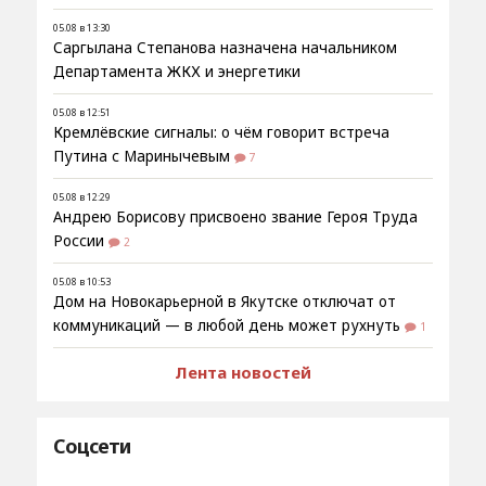
05.08 в 13:30
Саргылана Степанова назначена начальником
Департамента ЖКХ и энергетики
05.08 в 12:51
Кремлёвские сигналы: о чём говорит встреча
Путина с Маринычевым
7
05.08 в 12:29
Андрею Борисову присвоено звание Героя Труда
России
2
05.08 в 10:53
Дом на Новокарьерной в Якутске отключат от
коммуникаций — в любой день может рухнуть
1
Лента новостей
Соцсети