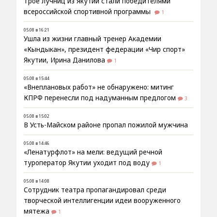
Трое лучниц из Якутии стали победителями
всероссийской спортивной программы
1
05.08 в 16:21
Ушла из жизни главный тренер Академии
«Кындыкан», президент федерации «Чир спорт»
Якутии, Ирина Данилова
1
05.08 в 15:44
«Внеплановых работ» не обнаружено: митинг
КПРФ перенесли под надуманным предлогом
3
05.08 в 15:02
В Усть-Майском районе пропал пожилой мужчина
05.08 в 14:46
«Ленатурфлот» на мели: ведущий речной
туроператор Якутии уходит под воду
1
05.08 в 14:08
Сотрудник театра пропагандировал среди
творческой интеллигенции идеи вооруженного
мятежа
1