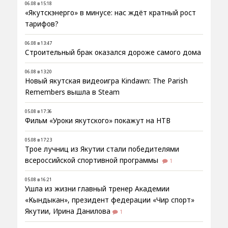
06.08 в 15:18
«Якутскэнерго» в минусе: нас ждёт кратный рост
тарифов?
06.08 в 13:47
Строительный брак оказался дороже самого дома
06.08 в 13:20
Новый якутская видеоигра Kindawn: The Parish
Remembers вышла в Steam
05.08 в 17:36
Фильм «Уроки якутского» покажут на НТВ
05.08 в 17:23
Трое лучниц из Якутии стали победителями
всероссийской спортивной программы
1
05.08 в 16:21
Ушла из жизни главный тренер Академии
«Кындыкан», президент федерации «Чир спорт»
Якутии, Ирина Данилова
1