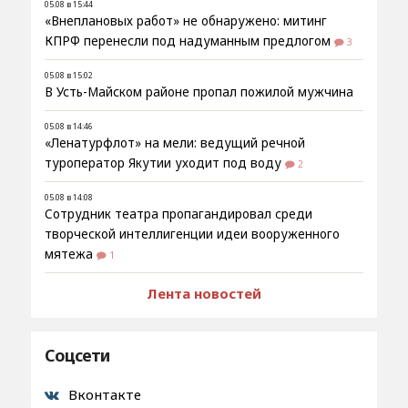
05.08 в 15:44
«Внеплановых работ» не обнаружено: митинг
КПРФ перенесли под надуманным предлогом
3
05.08 в 15:02
В Усть-Майском районе пропал пожилой мужчина
05.08 в 14:46
«Ленатурфлот» на мели: ведущий речной
туроператор Якутии уходит под воду
2
05.08 в 14:08
Сотрудник театра пропагандировал среди
творческой интеллигенции идеи вооруженного
мятежа
1
Лента новостей
Соцсети
Вконтакте