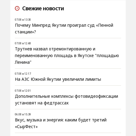
Свежие новости
07.08 в 13:30
Почему Минпред Якутии проиграл суд «Пенной
станции»?
07.08 в 12:48
Трутнев назвал отремонтированную и
переименованную площадь в Якутске "площадью
Ленина"
07.08 в 12:17
На АЗС Южной Якутии увеличили лимиты
07.08 в 12:01
Дополнительные комплексы фотовидеофиксации
установят на федтрассах
06.08 в 15:39
Вкус, музыка и энергия: каким будет третий
«СырФест»