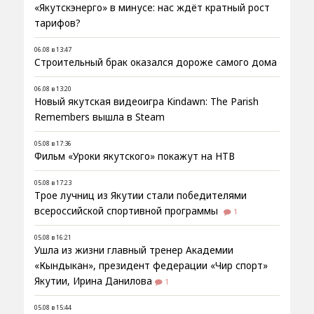
«Якутскэнерго» в минусе: нас ждёт кратный рост
тарифов?
06.08 в 13:47
Строительный брак оказался дороже самого дома
06.08 в 13:20
Новый якутская видеоигра Kindawn: The Parish
Remembers вышла в Steam
05.08 в 17:36
Фильм «Уроки якутского» покажут на НТВ
05.08 в 17:23
Трое лучниц из Якутии стали победителями
всероссийской спортивной программы
1
05.08 в 16:21
Ушла из жизни главный тренер Академии
«Кындыкан», президент федерации «Чир спорт»
Якутии, Ирина Данилова
1
05.08 в 15:44