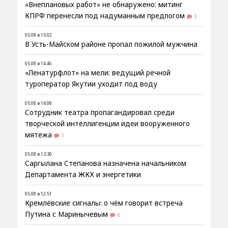
«Внеплановых работ» не обнаружено: митинг
КПРФ перенесли под надуманным предлогом
3
05.08 в 15:02
В Усть-Майском районе пропал пожилой мужчина
05.08 в 14:46
«Ленатурфлот» на мели: ведущий речной
туроператор Якутии уходит под воду
05.08 в 14:08
Сотрудник театра пропагандировал среди
творческой интеллигенции идеи вооруженного
мятежа
1
05.08 в 13:30
Саргылана Степанова назначена начальником
Департамента ЖКХ и энергетики
05.08 в 12:51
Кремлёвские сигналы: о чём говорит встреча
Путина с Маринычевым
6