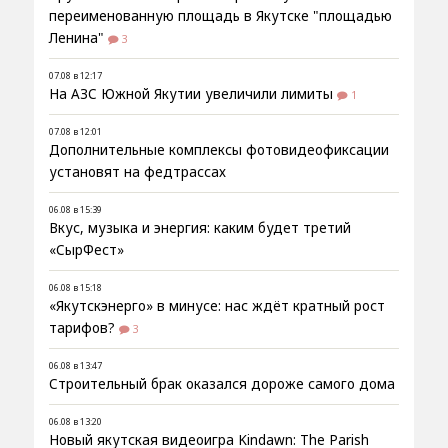
переименованную площадь в Якутске "площадью
Ленина"
3
07.08 в 12:17
На АЗС Южной Якутии увеличили лимиты
1
07.08 в 12:01
Дополнительные комплексы фотовидеофиксации
установят на федтрассах
06.08 в 15:39
Вкус, музыка и энергия: каким будет третий
«СырФест»
06.08 в 15:18
«Якутскэнерго» в минусе: нас ждёт кратный рост
тарифов?
3
06.08 в 13:47
Строительный брак оказался дороже самого дома
06.08 в 13:20
Новый якутская видеоигра Kindawn: The Parish