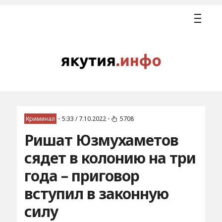
Криминал
•
5:33 / 7.10.2022
•
5708
Ришат Юзмухаметов
сядет в колонию на три
года – приговор
вступил в законную
силу