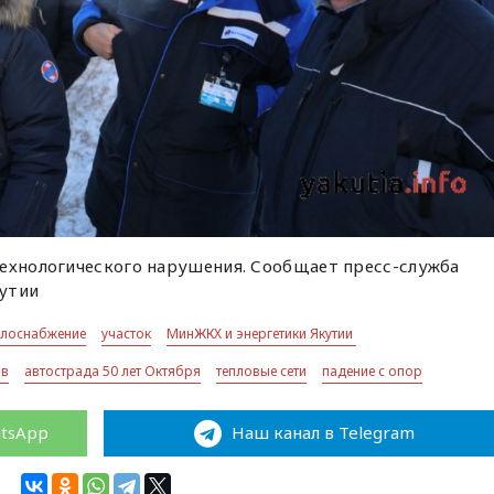
технологического нарушения. Сообщает пресс-служба
утии
плоснабжение
участок
МинЖКХ и энергетики Якутии
ов
автострада 50 лет Октября
тепловые сети
падение с опор
atsApp
Наш канал в Telegram