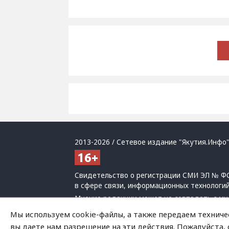
2013-2026 / Сетевое издание "Якутия.Инфо"
Свидетельство о регистрации СМИ ЭЛ № ФС
в сфере связи, информационных технологи
Мнение редакции может не совпадать с мн
При использовании материалов обязательна
Мы используем cookie-файлы, а также передаем техниче
Политика обработки персональных данных
вы даете нам разрешение на эти действия. Пожалуйста,