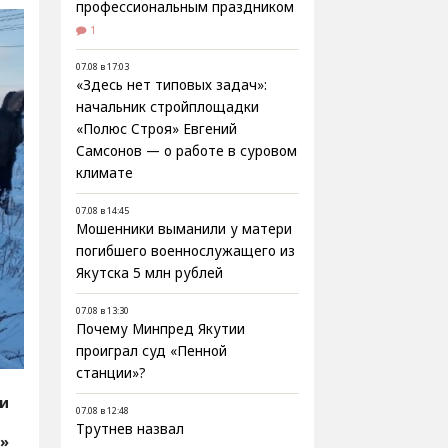
профессиональным праздником
1
07.08 в 17:03
«Здесь нет типовых задач»:
начальник стройплощадки
«Полюс Строя» Евгений
Самсонов — о работе в суровом
климате
07.08 в 14:45
Мошенники выманили у матери
погибшего военнослужащего из
Якутска 5 млн рублей
07.08 в 13:30
Почему Минпред Якутии
проиграл суд «Пенной
станции»?
ии
07.08 в 12:48
Трутнев назвал
о»