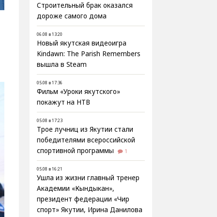
Строительный брак оказался
дороже самого дома
06.08 в 13:20
Новый якутская видеоигра
Kindawn: The Parish Remembers
вышла в Steam
05.08 в 17:36
Фильм «Уроки якутского»
покажут на НТВ
05.08 в 17:23
Трое лучниц из Якутии стали
победителями всероссийской
спортивной программы
1
05.08 в 16:21
Ушла из жизни главный тренер
Академии «Кындыкан»,
президент федерации «Чир
спорт» Якутии, Ирина Данилова