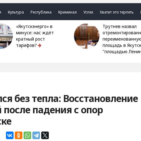
я
Культура
Республика
Криминал
Успех
Хватит это терпеть
«Якутскэнерго» в
Трутнев назвал
минусе: нас ждёт
отремонтированн
кратный рост
переименованну
тарифов?
площадь в Якутс
"площадью Ленин
лся без тепла: Восстановление
 после падения с опор
ске