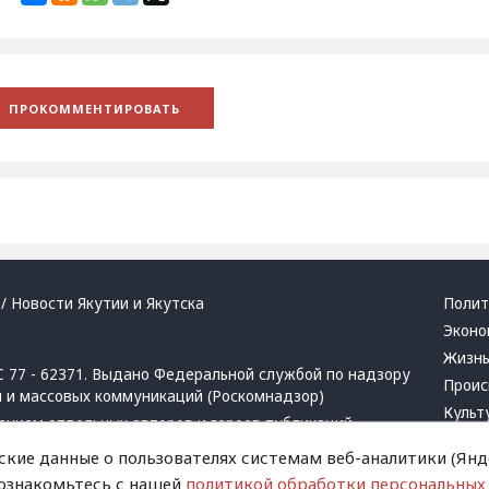
/ Новости Якутии и Якутска
Полит
Эконо
Жизн
 77 - 62371. Выдано Федеральной службой по надзору
Проис
й и массовых коммуникаций (Роскомнадзор)
Культ
ением отдельных авторов и героев публикаций.
Респу
 активная ссылка на сайт.
ские данные о пользователях системам веб-аналитики (Янде
Крим
 ознакомьтесь с нашей
политикой обработки персональных