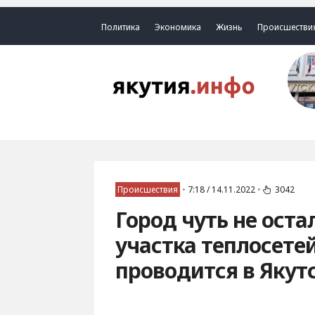
Политика
Экономика
Жизнь
Происшестви
Происшествия
•
7:18 / 14.11.2022
•
3042
Город чуть не оста
участка теплосетей
проводится в Якут