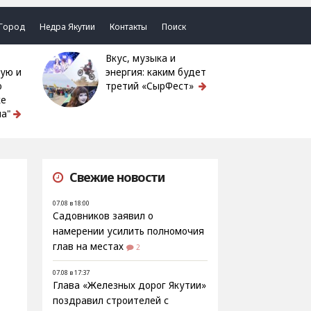
Город
Недра Якутии
Контакты
Поиск
Вкус, музыка и
ую и
энергия: каким будет
ю
третий «СырФест»
ке
а"
Свежие новости
07.08 в 18:00
Садовников заявил о
намерении усилить полномочия
глав на местах
2
07.08 в 17:37
Глава «Железных дорог Якутии»
поздравил строителей с