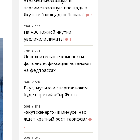
отремонтированную и
переименованную площадь в
Якутске "площадью Ленина"
3
07.08 в 12:17
На АЗС Южной Якутии
увеличили лимиты
1
07.08 в 12:01
Дополнительные комплексы
фотовидеофиксации установят
на федтрассах
06.08 в 15:39
Вкус, музыка и энергия: каким
будет третий «СырФест»
06.08 в 15:18
«Якутскэнерго» в минусе: нас
ждёт кратный рост тарифов?
3
06.08 в 13:47