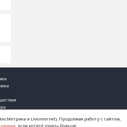
ика
мика
ь
шествия
ура
блика
ксМетрика и Liveinternet). Продолжая работу с сайтом,
инал
 данных
, если хотите узнать больше.