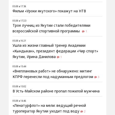
05.08 в 17:36
Фильм «Уроки якутского» покажут на НТВ
05.08 в 17:23
Трое лучниц из Якутии стали победителями
всероссийской спортивной программы
1
05.08 в 16:21
Ушла из жизни главный тренер Академии
«Кындыкан», президент федерации «Чир спорт»
Якутии, Ирина Данилова
1
05.08 в 15:44
«Внеплановых работ» не обнаружено: митинг
КПРФ перенесли под надуманным предлогом
3
05.08 в 15:02
В Усть-Майском районе пропал пожилой мужчина
05.08 в 14:46
«Ленатурфлот» на мели: ведущий речной
туроператор Якутии уходит под воду
2