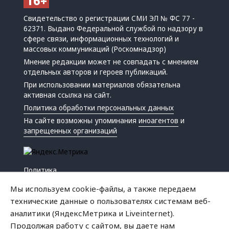
Свидетельство о регистрации СМИ ЭЛ № ФС 77 -
62371. Выдано Федеральной службой по надзору в
сфере связи, информационных технологий и
массовых коммуникаций (Роскомнадзор)
Мнение редакции может не совпадать с мнением
отдельных авторов и героев публикаций.
При использовании материалов обязательна
активная ссылка на сайт.
Политика обработки персональных данных
На сайте возможны упоминания
иноагентов
и
запрещенных организаций
Политика
Экономика
Мы используем cookie-файлы, а также передаем
Жизнь
технические данные о пользователях системам веб-
Происшествия
аналитики (ЯндексМетрика и Liveinternet).
Культура
Продолжая работу с сайтом, вы даете нам