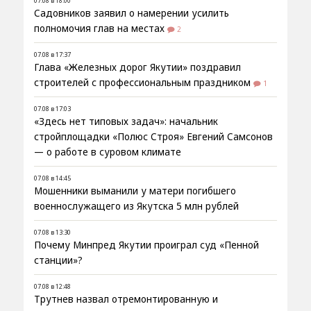
07.08 в 18:00
Садовников заявил о намерении усилить
полномочия глав на местах
2
07.08 в 17:37
Глава «Железных дорог Якутии» поздравил
строителей с профессиональным праздником
1
07.08 в 17:03
«Здесь нет типовых задач»: начальник
стройплощадки «Полюс Строя» Евгений Самсонов
— о работе в суровом климате
07.08 в 14:45
Мошенники выманили у матери погибшего
военнослужащего из Якутска 5 млн рублей
07.08 в 13:30
Почему Минпред Якутии проиграл суд «Пенной
станции»?
07.08 в 12:48
Трутнев назвал отремонтированную и