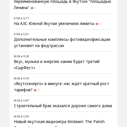
переименованную площадь в Якутске "площадью
Ленина"
1
07.08 в 12:17
На АЗС Южной Якутии увеличили лимиты
1
07.08 в 12:01
Дополнительные комплексы фотовидеофиксации
установят на федтрассах
06.08 в 15:39
Вкус, музыка и энергия: каким будет третий
«СырФест»
06.08 в 15:18
«Якутскэнерго» в минусе: нас ждёт кратный рост
тарифов?
3
06.08 в 13:47
Строительный брак оказался дороже самого дома
06.08 в 13:20
Новый якутская видеоигра Kindawn: The Parish