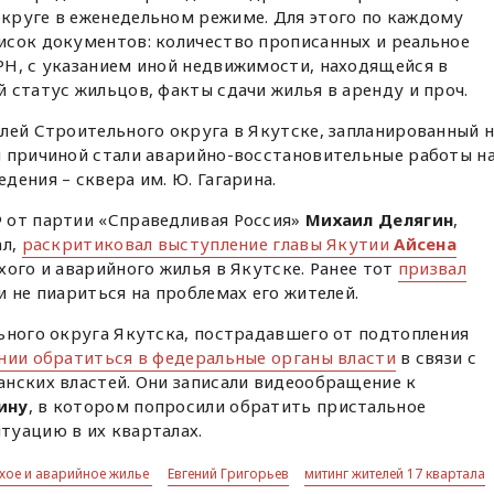
круге в еженедельном режиме. Для этого по каждому
исок документов: количество прописанных и реальное
РН, с указанием иной недвижимости, находящейся в
 статус жильцов, факты сдачи жилья в аренду и проч.
елей Строительного округа в Якутске, запланированный 
й причиной стали аварийно-восстановительные работы н
дения – сквера им. Ю. Гагарина.
 от партии «Справедливая Россия»
Михаил Делягин
,
ал,
раскритиковал выступление главы Якутии
Айсена
хого и аварийного жилья в Якутске. Ранее тот
призвал
и не пиариться на проблемах его жителей.
ьного округа Якутска, пострадавшего от подтопления
нии обратиться в федеральные органы власти
в связи с
нских властей. Они записали видеообращение к
ину
, в котором попросили обратить пристальное
туацию в их кварталах.
тхое и аварийное жилье
Евгений Григорьев
митинг жителей 17 квартала