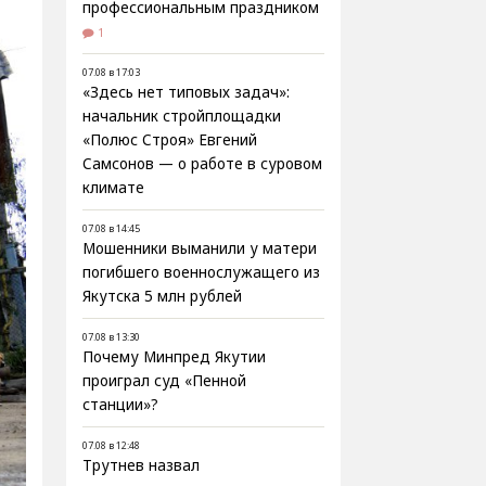
профессиональным праздником
1
07.08 в 17:03
«Здесь нет типовых задач»:
начальник стройплощадки
«Полюс Строя» Евгений
Самсонов — о работе в суровом
климате
07.08 в 14:45
Мошенники выманили у матери
погибшего военнослужащего из
Якутска 5 млн рублей
07.08 в 13:30
Почему Минпред Якутии
проиграл суд «Пенной
станции»?
07.08 в 12:48
Трутнев назвал