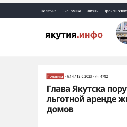
Политика
Экономика
Жизнь
Происшестви
Политика
•
6:14 / 13.6.2023
•
4782
Глава Якутска пор
льготной аренде 
домов