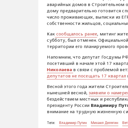
аварийных домов в Строительном о
дому предварительно готовится сп
число проживающих, выписки из ЕГ
собственности жильцов, социальный
Как
сообщалось ранее
, митинг жит
субботу, был отменен. Официально
территории его планируемого прове
Напомним, что депутат Госдумы РФ
посетивший в начале этой 17 кварт
Николаева
в связи с проблемой вет
депутатов не посещать 17 квартал
Весной этого года жители Строител
нынешней весной,
заявили о намере
бездействием местных и республика
президенту России
Владимиру Пут
внимание на трудную жизненную си
Теги:
Владимир Путин
Михаил Делягин
Ве