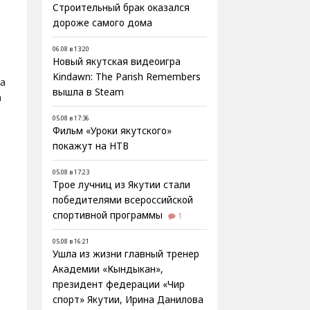
Строительный брак оказался
дороже самого дома
06.08 в 13:20
Новый якутская видеоигра
Kindawn: The Parish Remembers
на
вышла в Steam
а
05.08 в 17:36
Фильм «Уроки якутского»
покажут на НТВ
05.08 в 17:23
Трое лучниц из Якутии стали
победителями всероссийской
спортивной программы
1
05.08 в 16:21
Ушла из жизни главный тренер
Академии «Кындыкан»,
президент федерации «Чир
спорт» Якутии, Ирина Данилова