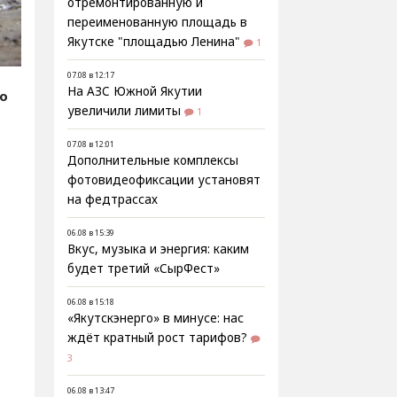
отремонтированную и
переименованную площадь в
Якутске "площадью Ленина"
1
07.08 в 12:17
На АЗС Южной Якутии
fo
увеличили лимиты
1
07.08 в 12:01
Дополнительные комплексы
фотовидеофиксации установят
на федтрассах
06.08 в 15:39
Вкус, музыка и энергия: каким
будет третий «СырФест»
06.08 в 15:18
«Якутскэнерго» в минусе: нас
ждёт кратный рост тарифов?
3
06.08 в 13:47