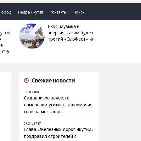
Город
Недра Якутии
Контакты
Поиск
Вкус, музыка и
ую и
энергия: каким будет
ю
третий «СырФест»
ке
а"
Свежие новости
07.08 в 18:00
Садовников заявил о
намерении усилить полномочия
глав на местах
2
07.08 в 17:37
Глава «Железных дорог Якутии»
поздравил строителей с