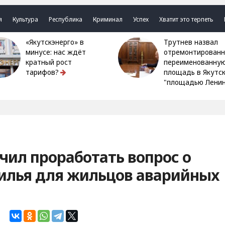
я
Культура
Республика
Криминал
Успех
Хватит это терпеть
«Якутскэнерго» в
Трутнев назвал
минусе: нас ждёт
отремонтированн
кратный рост
переименованну
тарифов?
площадь в Якутс
"площадью Ленин
учил проработать вопрос о
жилья для жильцов аварийных