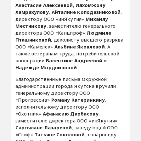
Анастасие Алексеевой
,
Илхомжону
Хамрахулову
,
Айталине Колодезниковой
,
директору ООО «инЯкутия»
Михаилу
Местникову
, заместителю генерального
директора ООО «Канцпроф»
Людмиле
Пташниковой
, деколисту высшего разряда
ООО «Камелек»
Альбине Яковлевой
. А
также ветеранам труда, потребительской
кооперации
Валентине Андреевой
и
Надежде Мордвиновой
.
Благодарственные письма Окружной
администрации города Якутска вручили
генеральному директору ООО
«Прогрессив»
Роману Катеринкину
,
исполнительному директору ООО
«Охотник»
Афанасию Дарбасову
,
заместителю директора ООО «инЯкутия»
Саргылане Лазаревой
, заведующей ООО
«Скиф»
Татьяне Соколовой
, товароведу