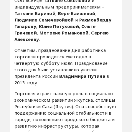
ООО «Скиф»
Татьяне Соколовой
и
индивидуальным предпринимателям –
Татьяне Бариной
,
Вере Баишевой
,
Людмиле Семечевойвой
и
Рахмонберду
Гапарову
,
Юлие Петуховой
,
Ольге
Грачевой
,
Мотрене Романовой
,
Сергею
Алексееву
.
Отметим, празднование Дня работника
торговли проводится ежегодно в
четвертую субботу июля. Празднование
этого дня было установлено указом
президента России
Владимира Путина
в
2013 году.
Торговля играет важную роль в социально-
экономическом развитии Якутска, столицы
Республики Саха (Якутия). Она способствует
поддержанию социальной стабильности в
городе, пополнению городского бюджета и
развитию инфраструктуры, которая