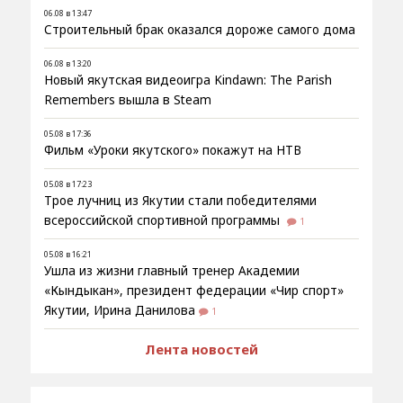
06.08 в 13:47
Строительный брак оказался дороже самого дома
06.08 в 13:20
Новый якутская видеоигра Kindawn: The Parish
Remembers вышла в Steam
05.08 в 17:36
Фильм «Уроки якутского» покажут на НТВ
05.08 в 17:23
Трое лучниц из Якутии стали победителями
всероссийской спортивной программы
1
05.08 в 16:21
Ушла из жизни главный тренер Академии
«Кындыкан», президент федерации «Чир спорт»
Якутии, Ирина Данилова
1
Лента новостей