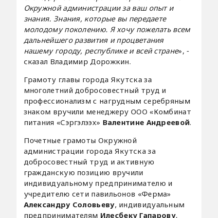
Окружной администрации за ваш опыт и
знания. Знания, которые вы передаете
молодому поколению. Я хочу пожелать всем
дальнейшего развития и процветания
нашему городу, республике и всей стране
», -
сказал Владимир Дорожкин.
Грамоту главы города Якутска за
многолетний добросовестный труд и
профессионализм с нагрудным серебряным
знаком вручили менеджеру ООО «Комбинат
питания «Сэргэлээх»
Валентине Андреевой
.
Почетные грамоты Окружной
администрации города Якутска за
добросовестный труд и активную
гражданскую позицию вручили
индивидуальному предпринимателю и
учредителю сети павильонов «Ферма»
Александру Соловьеву
, индивидуальным
предпринимателям
Илесбеку Гапарову
,