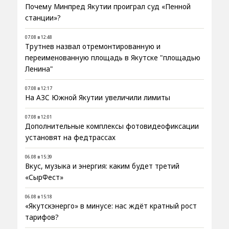
Почему Минпред Якутии проиграл суд «Пенной
станции»?
07.08 в 12:48
Трутнев назвал отремонтированную и
переименованную площадь в Якутске "площадью
Ленина"
07.08 в 12:17
На АЗС Южной Якутии увеличили лимиты
07.08 в 12:01
Дополнительные комплексы фотовидеофиксации
установят на федтрассах
06.08 в 15:39
Вкус, музыка и энергия: каким будет третий
«СырФест»
06.08 в 15:18
«Якутскэнерго» в минусе: нас ждёт кратный рост
тарифов?