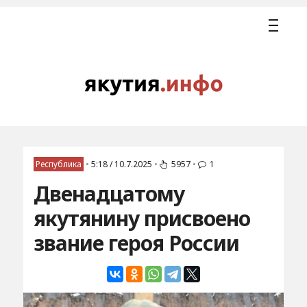
Республика
•
5:18 / 10.7.2025
•
5957
•
1
Двенадцатому
якутянину присвоено
звание героя России