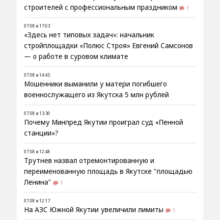
строителей с профессиональным праздником
1
07.08 в 17:03
«Здесь нет типовых задач»: начальник
стройплощадки «Полюс Строя» Евгений Самсонов
— о работе в суровом климате
07.08 в 14:45
Мошенники выманили у матери погибшего
военнослужащего из Якутска 5 млн рублей
07.08 в 13:30
Почему Минпред Якутии проиграл суд «Пенной
станции»?
07.08 в 12:48
Трутнев назвал отремонтированную и
переименованную площадь в Якутске "площадью
Ленина"
1
07.08 в 12:17
На АЗС Южной Якутии увеличили лимиты
1