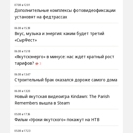
07.08 в 12:01
Дополнительные комплексы фотовидеофиксации
установят на федтрассах
06.08 в 15:39
Вкус, музыка и энергия: каким будет третий
«СырФест»
06.08 в 15:18
«Якутскэнерго» в минусе: нас ждёт кратный рост
тарифов?
3
06.08 в 13:47
Строительный брак оказался дороже самого дома
06.08 в 13:20
Новый якутская видеоигра Kindawn: The Parish
Remembers вышла в Steam
05.08 в 17:36
Фильм «Уроки якутского» покажут на НТВ
05.08 в 17:23