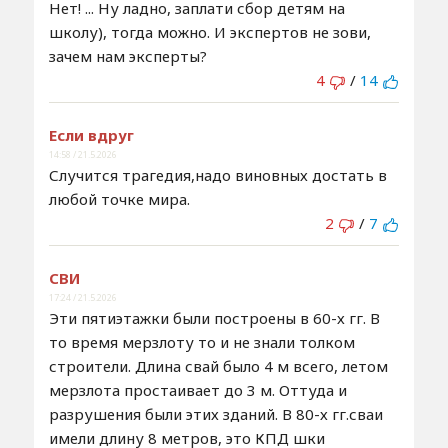
Нет! ... Ну ладно, заплати сбор детям на
школу), тогда можно. И экспертов не зови,
зачем нам эксперты?
4
/
14
Если вдруг
14:58 / 21.5.2026
Случится трагедия,надо виновных достать в
любой точке мира.
2
/
7
СВИ
17:24 / 21.5.2026
Эти пятиэтажки были построены в 60-х гг. В
то время мерзлоту то и не знали толком
строители. Длина свай было 4 м всего, летом
мерзлота простаивает до 3 м. Оттуда и
разрушения были этих зданий. В 80-х гг.сваи
имели длину 8 метров, это КПД шки