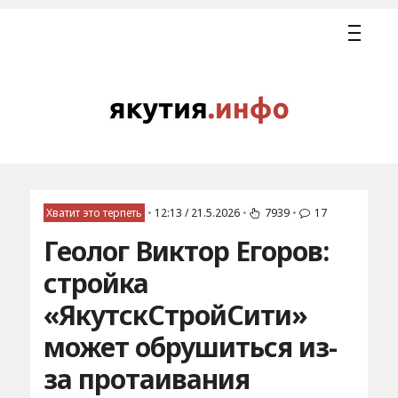
Хватит это терпеть
•
12:13 / 21.5.2026
•
7939
•
17
Геолог Виктор Егоров:
стройка
«ЯкутскСтройСити»
может обрушиться из-
за протаивания