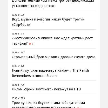
Дополнительные комплексы фотовидеофиксации
установят на федтрассах
06.08 в 15:39
Вкус, музыка и энергия: каким будет третий
«СырФест»
06.08 в 15:18
«Якутскэнерго» в минусе: нас ждёт кратный рост
тарифов?
3
06.08 в 13:47
Строительный брак оказался дороже самого дома
06.08 в 13:20
Новый якутская видеоигра Kindawn: The Parish
Remembers вышла в Steam
05.08 в 17:36
Фильм «Уроки якутского» покажут на НТВ
05.08 в 17:23
Трое лучниц из Якутии стали победителями