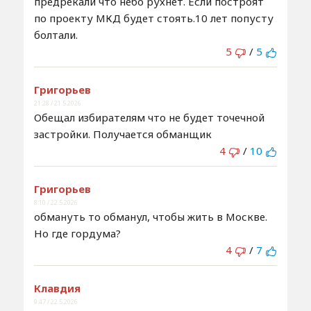
предрекали что небо рухнет. Если построят
по проекту МКД будет стоять.10 лет попусту
болтали.
5
/
5
Григорьев
21:28 / 21.5.2026
Обещал избирателям что не будет точечной
застройки. Получается обманщик
4
/
10
Григорьев
8:10 / 22.5.2026
обмануть то обманул, чтобы жить в Москве.
Но где гордума?
4
/
7
Клавдия
9:47 / 22.5.2026