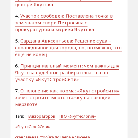
центре Якутска
4.
Участок свободен: Поставлена точка в
земельном споре Петросяна с
прокуратурой и мэрией Якутска
5.
Сардана Авксентьева: Решение суда –
справедливое для города, но, возможно, это
еще не конец
6.
Принципиальный момент: чем важны для
Якутска судебные разбирательства по
участку «ЯкутСтройСити»
7.
Отклонение как норма: «Якутстройсити»
хочет строить многоэтажку на тающей
мерзлоте
Теги:
Виктор Егоров
ПГО «Якутгеология»
«ЯкутскСтройСити»
скандальная стройка по Петра Алексеева