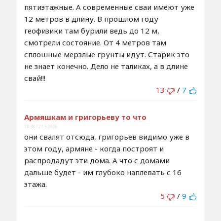
пятиэтажные. А современные сваи имеют уже
12 метров в длину. В прошлом году
геофизики там бурили ведь до 12 м,
смотрели состояние. От 4 метров там
сплошные мерзлые грунты идут. Старик это
не знает конечно. Дело не таликах, а в длине
свай!!!
13
/
7
Армяшкам и григорьеву то что
18:38 / 21.5.2026
они свалят отсюда, григорьев видимо уже в
этом году, армяне - когда построят и
распродадут эти дома. А что с домами
дальше будет - им глубоко наплевать с 16
этажа.
5
/
9