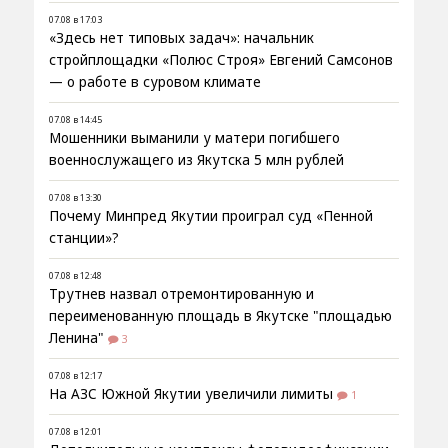
07.08 в 17:03
«Здесь нет типовых задач»: начальник
стройплощадки «Полюс Строя» Евгений Самсонов
— о работе в суровом климате
07.08 в 14:45
Мошенники выманили у матери погибшего
военнослужащего из Якутска 5 млн рублей
07.08 в 13:30
Почему Минпред Якутии проиграл суд «Пенной
станции»?
07.08 в 12:48
Трутнев назвал отремонтированную и
переименованную площадь в Якутске "площадью
Ленина"
3
07.08 в 12:17
На АЗС Южной Якутии увеличили лимиты
1
07.08 в 12:01