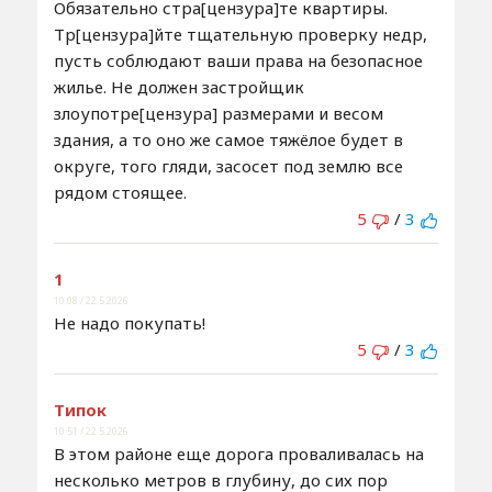
Обязательно стра[цензура]те квартиры.
Тр[цензура]йте тщательную проверку недр,
пусть соблюдают ваши права на безопасное
жилье. Не должен застройщик
злоупотре[цензура] размерами и весом
здания, а то оно же самое тяжёлое будет в
округе, того гляди, засосет под землю все
рядом стоящее.
5
/
3
1
10:08 / 22.5.2026
Не надо покупать!
5
/
3
Типок
10:51 / 22.5.2026
В этом районе еще дорога проваливалась на
несколько метров в глубину, до сих пор