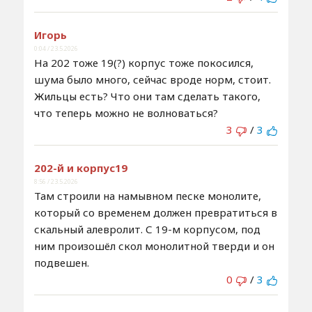
Игорь
0:04 / 23.5.2026
На 202 тоже 19(?) корпус тоже покосился,
шума было много, сейчас вроде норм, стоит.
Жильцы есть? Что они там сделать такого,
что теперь можно не волноваться?
3
/
3
202-й и корпус19
8:56 / 23.5.2026
Там строили на намывном песке монолите,
который со временем должен превратиться в
скальный алевролит. С 19-м корпусом, под
ним произошёл скол монолитной тверди и он
подвешен.
0
/
3