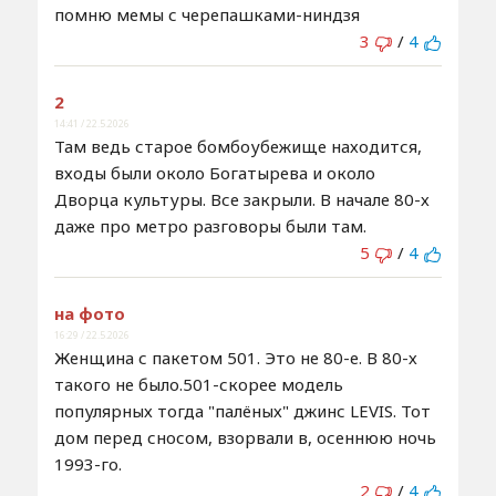
помню мемы с черепашками-ниндзя
3
/
4
2
14:41 / 22.5.2026
Там ведь старое бомбоубежище находится,
входы были около Богатырева и около
Дворца культуры. Все закрыли. В начале 80-х
даже про метро разговоры были там.
5
/
4
на фото
16:29 / 22.5.2026
Женщина с пакетом 501. Это не 80-е. В 80-х
такого не было.501-скорее модель
популярных тогда "палёных" джинс LEVIS. Тот
дом перед сносом, взорвали в, осеннюю ночь
1993-го.
2
/
4