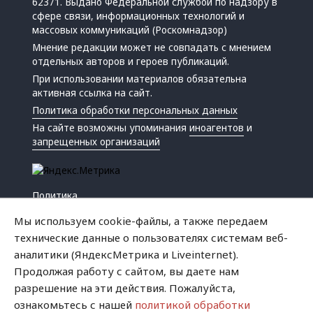
62371. Выдано Федеральной службой по надзору в
сфере связи, информационных технологий и
массовых коммуникаций (Роскомнадзор)
Мнение редакции может не совпадать с мнением
отдельных авторов и героев публикаций.
При использовании материалов обязательна
активная ссылка на сайт.
Политика обработки персональных данных
На сайте возможны упоминания
иноагентов
и
запрещенных организаций
Политика
Экономика
Мы используем cookie-файлы, а также передаем
Жизнь
технические данные о пользователях системам веб-
Происшествия
аналитики (ЯндексМетрика и Liveinternet).
Культура
Продолжая работу с сайтом, вы даете нам
Республика
разрешение на эти действия. Пожалуйста,
Криминал
ознакомьтесь с нашей
политикой обработки