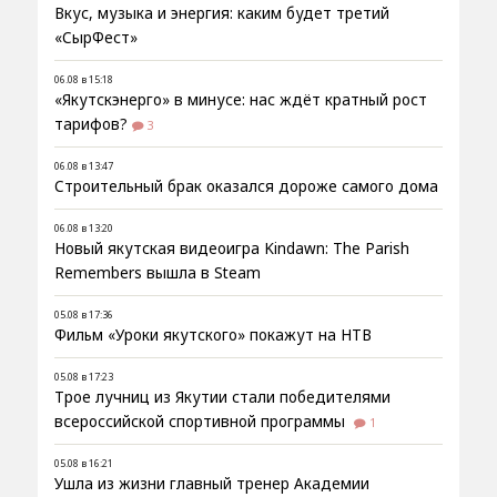
Вкус, музыка и энергия: каким будет третий
«СырФест»
06.08 в 15:18
«Якутскэнерго» в минусе: нас ждёт кратный рост
тарифов?
3
06.08 в 13:47
Строительный брак оказался дороже самого дома
06.08 в 13:20
Новый якутская видеоигра Kindawn: The Parish
Remembers вышла в Steam
05.08 в 17:36
Фильм «Уроки якутского» покажут на НТВ
05.08 в 17:23
Трое лучниц из Якутии стали победителями
всероссийской спортивной программы
1
05.08 в 16:21
Ушла из жизни главный тренер Академии