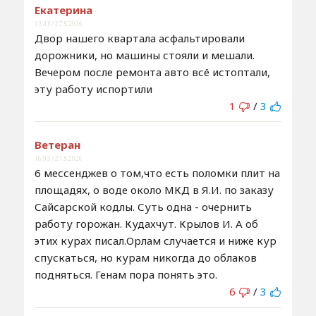
Екатерина
13:43 / 27.5.2026
Двор нашего квартала асфальтировали
дорожники, но машины стояли и мешали.
Вечером после ремонта авто всё истоптали,
эту работу испортили
1
/
3
Ветеран
16:03 / 27.5.2026
6 мессенджев о том,что есть поломки плит на
площадях, о воде около МКД в Я.И. по заказу
Сайсарской кодлы. Суть одна - очернить
работу горожан. Кудахчут. Крылов И. А об
этих курах писал.Орлам случается и ниже кур
спускаться, но курам никогда до облаков
подняться. Генам пора понять это.
6
/
3