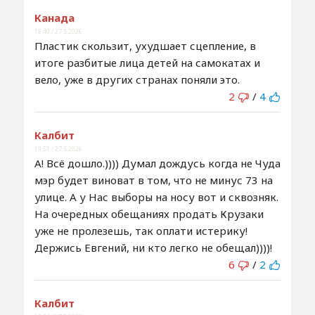
Канада
18:40 / 27.5.2026
Пластик скользит, ухудшает сцепление, в
итоге разбитые лица детей на самокатах и
вело, уже в других странах поняли это.
2
/
4
Калбит
19:51 / 27.5.2026
А! Всё дошло.)))) Думал дождусь когда не Чуда
мэр будет виноват в том, что не минус 73 на
улице. А у Нас выборы на носу вот и сквозняк.
На очередных обещаниях продать Крузаки
уже не пролезешь, так оплати истерику!
Держись Евгений, ни кто легко не обещал))))!
6
/
2
Калбит