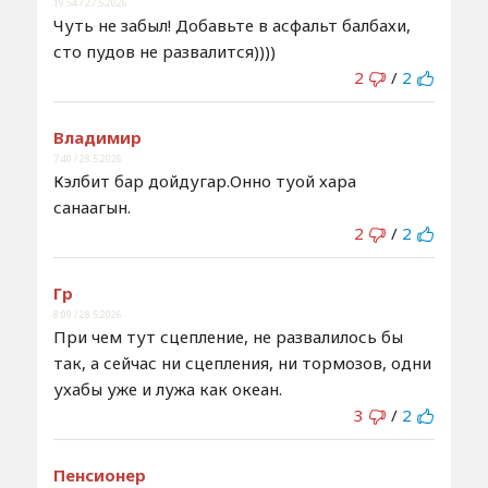
19:54 / 27.5.2026
Чуть не забыл! Добавьте в асфальт балбахи,
сто пудов не развалится))))
2
/
2
Владимир
7:40 / 28.5.2026
Кэлбит бар дойдугар.Онно туой хара
санаагын.
2
/
2
Гр
8:09 / 28.5.2026
При чем тут сцепление, не развалилось бы
так, а сейчас ни сцепления, ни тормозов, одни
ухабы уже и лужа как океан.
3
/
2
Пенсионер