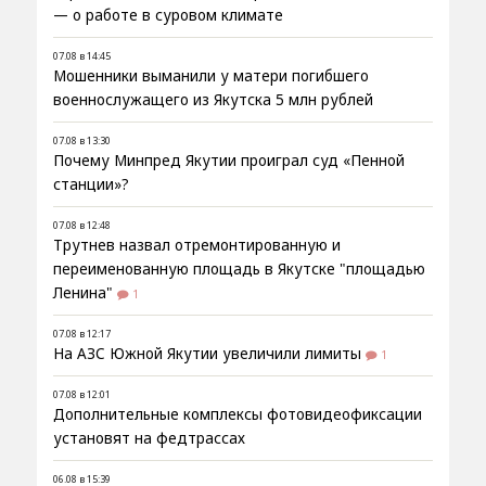
— о работе в суровом климате
07.08 в 14:45
Мошенники выманили у матери погибшего
военнослужащего из Якутска 5 млн рублей
07.08 в 13:30
Почему Минпред Якутии проиграл суд «Пенной
станции»?
07.08 в 12:48
Трутнев назвал отремонтированную и
переименованную площадь в Якутске "площадью
Ленина"
1
07.08 в 12:17
На АЗС Южной Якутии увеличили лимиты
1
07.08 в 12:01
Дополнительные комплексы фотовидеофиксации
установят на федтрассах
06.08 в 15:39