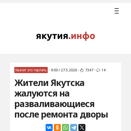
Хватит это терпеть
•
9:00 / 27.5.2026
•
7347
•
14
Жители Якутска
жалуются на
разваливающиеся
после ремонта дворы