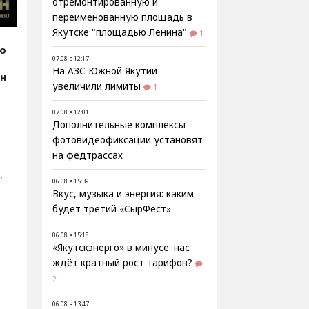
отремонтированную и
переименованную площадь в
Якутске "площадью Ленина"
1
fo
07.08 в 12:17
На АЗС Южной Якутии
эн
увеличили лимиты
1
07.08 в 12:01
Дополнительные комплексы
фотовидеофиксации установят
на федтрассах
,
06.08 в 15:39
Вкус, музыка и энергия: каким
будет третий «СырФест»
06.08 в 15:18
«Якутскэнерго» в минусе: нас
ждёт кратный рост тарифов?
2
06.08 в 13:47