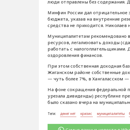
люди отправлены без содержания. Д
Минфин России дал отрицательное 
бюджета, указав на внутренние ре
средства не приходится. Николаев
Муниципалитетам рекомендовано в
ресурсов, легализовать доходы (сд
работать с налогоплательщиками. 
оздоровления финансов.
При этом собственная доходная баз
Жиганском районе собственные дох
— чуть более 7%, в Хангаласском —
На фоне сокращения федеральной п
урезала дивиденды) республике пр
было сказано вчера на муниципальн
Теги:
денег нет
кризис
муниципалитеты
Самые важные новости в Wh