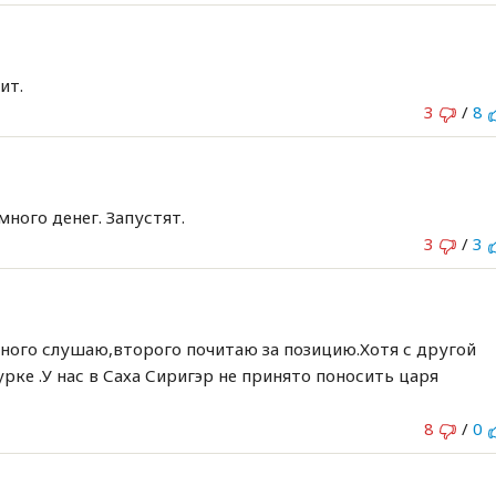
ит.
3
/
8
много денег. Запустят.
3
/
3
дного слушаю,второго почитаю за позицию.Хотя с другой
рке .У нас в Саха Сиригэр не принято поносить царя
8
/
0