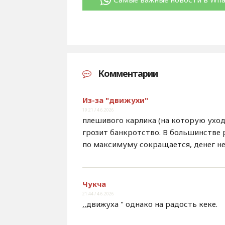
Комментарии
Из-за "движухи"
19:21 / 4.6.2026
плешивого карлика (на которую уход
грозит банкротство. В большинстве ре
по максимуму сокращается, денег не
Чукча
21:44 / 4.6.2026
,,движуха " однако на радость кеке.