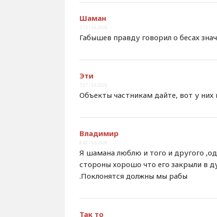
Шаман
5:15 / 5.6.2026
Габышев правду говорил о бесах знач
Эти
7:07 / 5.6.2026
Объекты частникам дайте, вот у них 
Владимир
8:42 / 5.6.2026
Я шамана люблю и того и другого ,о
стороны хорошо что его закрыли в ду
.Поклонятся должны мы рабы
Так то