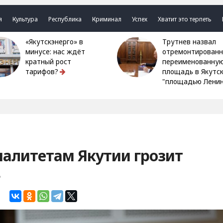
я
Культура
Республика
Криминал
Успех
Хватит это терпеть
«Якутскэнерго» в
Трутнев назвал
минусе: нас ждёт
отремонтированн
кратный рост
переименованну
тарифов?
площадь в Якутс
"площадью Ленин
палитетам Якутии грозит
в