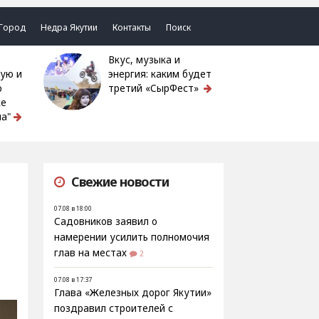
Город
Недра Якутии
Контакты
Поиск
Вкус, музыка и
ую и
энергия: каким будет
ю
третий «СырФест»
ке
а"
Свежие новости
07.08 в 18:00
Садовников заявил о
намерении усилить полномочия
глав на местах
2
07.08 в 17:37
Глава «Железных дорог Якутии»
поздравил строителей с