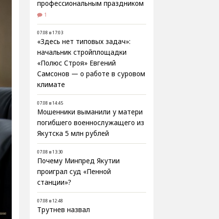
профессиональным праздником
1
07.08 в 17:03
«Здесь нет типовых задач»:
начальник стройплощадки
«Полюс Строя» Евгений
Самсонов — о работе в суровом
климате
07.08 в 14:45
Мошенники выманили у матери
погибшего военнослужащего из
Якутска 5 млн рублей
07.08 в 13:30
Почему Минпред Якутии
проиграл суд «Пенной
станции»?
07.08 в 12:48
Трутнев назвал