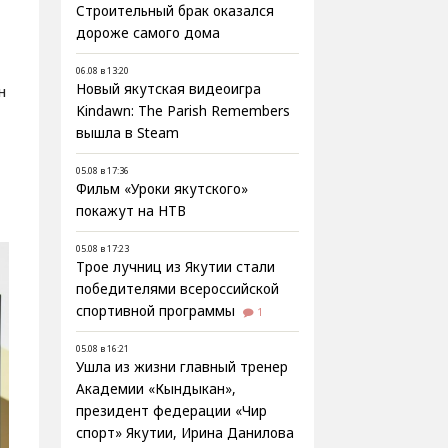
Строительный брак оказался
дороже самого дома
06.08 в 13:20
Новый якутская видеоигра
н
Kindawn: The Parish Remembers
вышла в Steam
05.08 в 17:36
Фильм «Уроки якутского»
покажут на НТВ
05.08 в 17:23
Трое лучниц из Якутии стали
победителями всероссийской
спортивной программы
1
05.08 в 16:21
Ушла из жизни главный тренер
Академии «Кындыкан»,
президент федерации «Чир
спорт» Якутии, Ирина Данилова