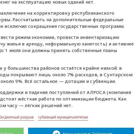
енег на эксплуатацию новых зданий нет.
заключение на корректировку республиканского
зервы. Рассчитывать на дополнительные федеральные
 не исключил сокращения государственных программ.
вести режим экономии, провести инвентаризацию
ачу жилья в аренду, неформальную занятость) и активнее
До 1 июля они должны принять собственные планы
а у большинства районов остаётся крайне низкой: в
оды покрывают лишь около 7% расходов, в Сунтарском
 около 9%. Всё остальное — дотации и субвенции.
оддержки и падения поступлений от АЛРОСА (компания
едстоит жёсткая работа по оптимизации бюджета. Как
ом часу — лёгких решений нет.
бюджетный разрыв
субвенций муниципалитетам
atsApp
Наш канал в Telegram