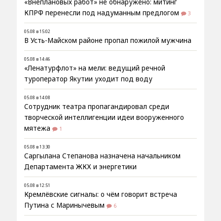
«Внеплановых работ» не обнаружено: митинг
КПРФ перенесли под надуманным предлогом
3
05.08 в 15:02
В Усть-Майском районе пропал пожилой мужчина
05.08 в 14:46
«Ленатурфлот» на мели: ведущий речной
туроператор Якутии уходит под воду
05.08 в 14:08
Сотрудник театра пропагандировал среди
творческой интеллигенции идеи вооруженного
мятежа
1
05.08 в 13:30
Саргылана Степанова назначена начальником
Департамента ЖКХ и энергетики
05.08 в 12:51
Кремлёвские сигналы: о чём говорит встреча
Путина с Маринычевым
6