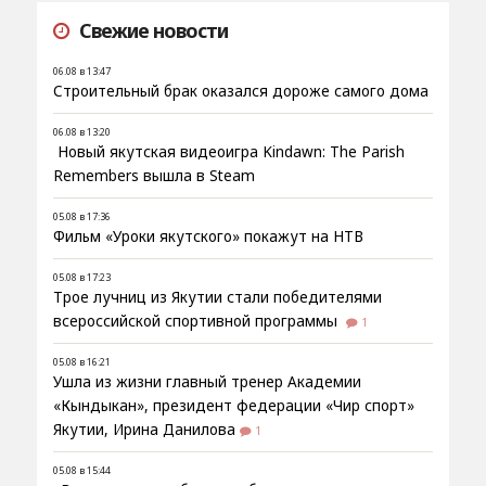
Свежие новости
06.08 в 13:47
Строительный брак оказался дороже самого дома
06.08 в 13:20
Новый якутская видеоигра Kindawn: The Parish
Remembers вышла в Steam
05.08 в 17:36
Фильм «Уроки якутского» покажут на НТВ
05.08 в 17:23
Трое лучниц из Якутии стали победителями
всероссийской спортивной программы
1
05.08 в 16:21
Ушла из жизни главный тренер Академии
«Кындыкан», президент федерации «Чир спорт»
Якутии, Ирина Данилова
1
05.08 в 15:44