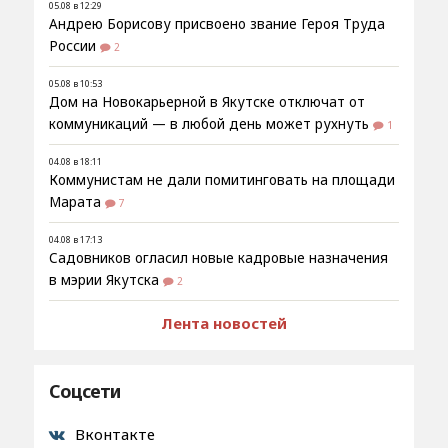
05.08 в 12:29
Андрею Борисову присвоено звание Героя Труда
России
2
05.08 в 10:53
Дом на Новокарьерной в Якутске отключат от
коммуникаций — в любой день может рухнуть
1
04.08 в 18:11
Коммунистам не дали помитинговать на площади
Марата
7
04.08 в 17:13
Садовников огласил новые кадровые назначения
в мэрии Якутска
2
Лента новостей
Соцсети
Вконтакте