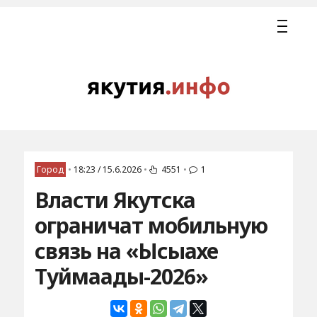
Город
•
18:23 / 15.6.2026
•
4551
•
1
Власти Якутска
ограничат мобильную
связь на «Ысыахе
Туймаады-2026»