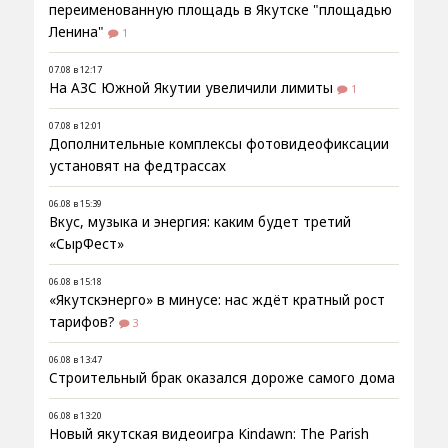
переименованную площадь в Якутске "площадью
Ленина"
1
07.08 в 12:17
На АЗС Южной Якутии увеличили лимиты
1
07.08 в 12:01
Дополнительные комплексы фотовидеофиксации
установят на федтрассах
06.08 в 15:39
Вкус, музыка и энергия: каким будет третий
«СырФест»
06.08 в 15:18
«Якутскэнерго» в минусе: нас ждёт кратный рост
тарифов?
3
06.08 в 13:47
Строительный брак оказался дороже самого дома
06.08 в 13:20
Новый якутская видеоигра Kindawn: The Parish