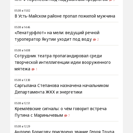
05.08 в 15:02
В Усть-Майском районе пропал пожилой мужчина
05.08 в 14:46
«Ленатурфлот» на мели: ведущий речной
туроператор Якутии уходит под воду
2
05.08 в 14:08
Сотрудник театра пропагандировал среди
творческой интеллигенции идеи вооруженного
мятежа
1
05.08 в 13:30
Саргылана Степанова назначена начальником
Департамента ЖКХ и энергетики
05.08 в 12:51
Кремлёвские сигналы: о чём говорит встреча
Путина с Маринычевым
7
05.08 в 12:29
Андрею Борисову присвоено звание Героя Труда