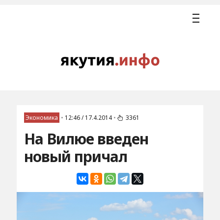
Экономика
•
12:46 / 17.4.2014
•
3361
На Вилюе введен
новый причал