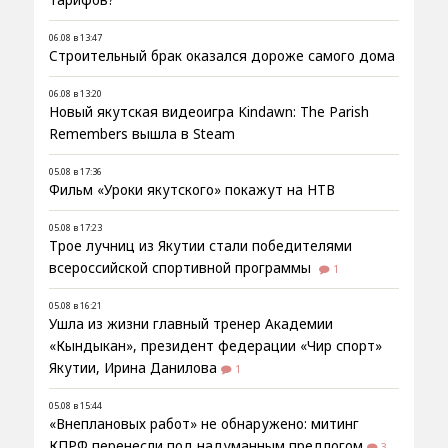
тарифов?
06.08 в 13:47
Строительный брак оказался дороже самого дома
06.08 в 13:20
Новый якутская видеоигра Kindawn: The Parish
Remembers вышла в Steam
05.08 в 17:36
Фильм «Уроки якутского» покажут на НТВ
05.08 в 17:23
Трое лучниц из Якутии стали победителями
всероссийской спортивной программы
1
05.08 в 16:21
Ушла из жизни главный тренер Академии
«Кындыкан», президент федерации «Чир спорт»
Якутии, Ирина Данилова
1
05.08 в 15:44
«Внеплановых работ» не обнаружено: митинг
КПРФ перенесли под надуманным предлогом
3