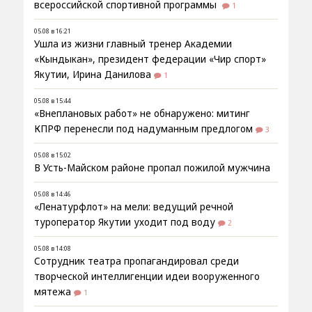
всероссийской спортивной программы
1
05.08 в 16:21
Ушла из жизни главный тренер Академии
«Кындыкан», президент федерации «Чир спорт»
Якутии, Ирина Данилова
1
05.08 в 15:44
«Внеплановых работ» не обнаружено: митинг
КПРФ перенесли под надуманным предлогом
3
05.08 в 15:02
В Усть-Майском районе пропал пожилой мужчина
05.08 в 14:46
«Ленатурфлот» на мели: ведущий речной
туроператор Якутии уходит под воду
2
05.08 в 14:08
Сотрудник театра пропагандировал среди
творческой интеллигенции идеи вооруженного
мятежа
1