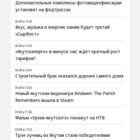
Дополнительные комплексы фотовидеофиксации
установят на федтрассах
06.08 в 15:39
Вкус, музыка и энергия: каким будет третий
«СырФест»
06.08 в 15:18
«Якутскэнерго» в минусе: нас ждёт кратный рост
тарифов?
06.08 в 13:47
Строительный брак оказался дороже самого дома
06.08 в 13:20
Новый якутская видеоигра Kindawn: The Parish
Remembers вышла в Steam
05.08 в 17:36
Фильм «Уроки якутского» покажут на НТВ
05.08 в 17:23
Трое лучниц из Якутии стали победителями