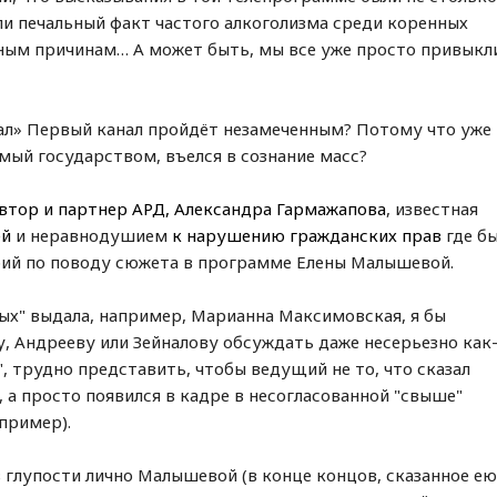
и печальный факт частого алкоголизма среди коренных
ьным причинам… А может быть, мы все уже просто привыкл
дал» Первый канал пройдёт незамеченным? Потому что уже
мый государством, въелся в сознание масс?
втор и партнер АРД, Александра Гармажапова
, известная
ей
и неравнодушием
к нарушению гражданских прав
где б
арий по поводу сюжета в программе Елены Малышевой.
зых" выдала, например, Марианна Максимовская, я бы
у, Андрееву или Зейналову обсуждать даже несерьезно как
", трудно представить, чтобы ведущий не то, что сказал
 а просто появился в кадре в несогласованной "свыше"
апример).
в глупости лично Малышевой (в конце концов, сказанное е