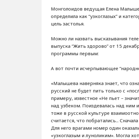
Монголоидов ведущая Елена Малышева
определила как “узкоглазых” и катег
цель застолья.
Можно ли назвать высказывания тел
выпуска “Жить здорово” от 15 декабр
программы первым:
А вот почти исчерпывающее “народное
«Малышева наверняка знает, что озна
русский не будет пить только с «по
примеру, известное «Не пьет – значи
над узбеком. Поиздевалась над ним и
тоже в русской культуре взаимоотно
считается, что побратались... Сначал
Для него врагами номер один оказал
«узкоглазым и луноликим». Могла хо