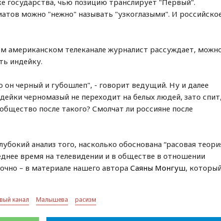
ке государства, чью позицию транслирует "Первый".
зиатов можно "нежно" называть "узкоглазыми". И российско
щем американском телеканале журналист рассуждает, можн
сть индейку.
о он черный и губошлеп", - говорит ведущий. Ну и далее
дейки черномазый не переходит на белых людей, зато спит
 общество после такого? Смолчат ли россияне после
лубокий анализ того, насколько обоснована “расовая теори
леднее время на телевидении и в обществе в отношении
мочно – в материале нашего автора
Саяны Монгуш
, которы
вый канал
Малышева
расизм