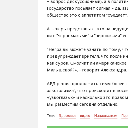
– вопрос дискуссионный), а в полити
Государство посылает сигнал – да, а
общество это с аппетитом "съедает".
А теперь представьте, что на веду
ли с "черномазыми" и "чернож...ми" е
"Негра вы можете узнать по тому, чт
предупреждает зрителя, что после ин
как сурок. Смолчит ли американское
Малышевой?», - говорит Александра.
АРД решил продолжить тему: более г
алкоголизма”, что происходит в пос
«узкоглазых» и насколько это право
мы разместим сегодня отдельно.
Теги:
Здоровье
видео
Национализм
Пер