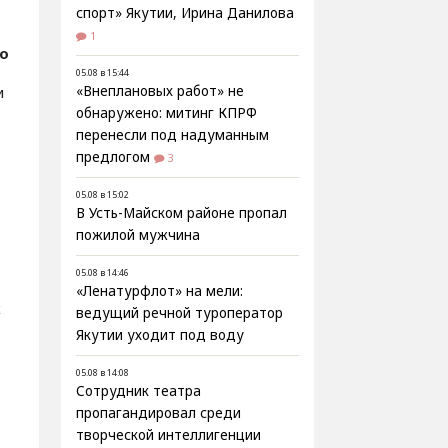
спорт» Якутии, Ирина Данилова
1
о
05.08 в 15:44
и
«Внеплановых работ» не
обнаружено: митинг КПРФ
перенесли под надуманным
предлогом
3
05.08 в 15:02
В Усть-Майском районе пропал
пожилой мужчина
05.08 в 14:46
«Ленатурфлот» на мели:
х
ведущий речной туроператор
Якутии уходит под воду
05.08 в 14:08
Сотрудник театра
пропагандировал среди
творческой интеллигенции