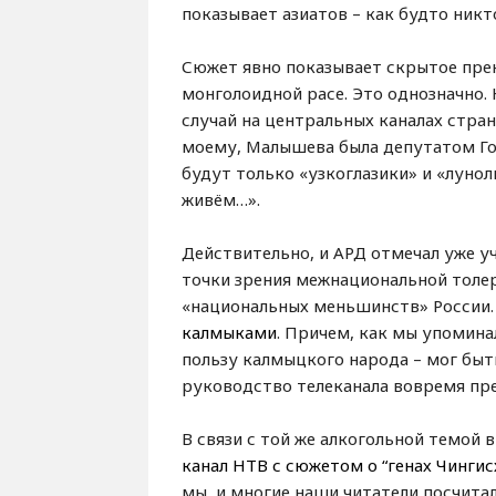
показывает азиатов – как будто никт
Сюжет явно показывает скрытое пре
монголоидной расе. Это однозначно. 
случай на центральных каналах стра
моему, Малышева была депутатом Гос
будут только «узкоглазики» и «луноли
живём…».
Действительно, и АРД отмечал уже у
точки зрения межнациональной толер
«национальных меньшинств» России.
калмыками
. Причем, как мы упомина
пользу калмыцкого народа – мог быт
руководство телеканала вовремя пр
В связи с той же алкогольной темой 
канал НТВ с сюжетом о “генах Чингис
мы, и многие наши читатели посчита