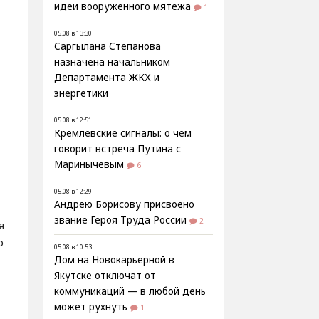
идеи вооруженного мятежа
1
05.08 в 13:30
Саргылана Степанова
назначена начальником
Департамента ЖКХ и
энергетики
05.08 в 12:51
Кремлёвские сигналы: о чём
говорит встреча Путина с
Маринычевым
6
05.08 в 12:29
Андрею Борисову присвоено
звание Героя Труда России
2
я
о
05.08 в 10:53
Дом на Новокарьерной в
Якутске отключат от
коммуникаций — в любой день
может рухнуть
1