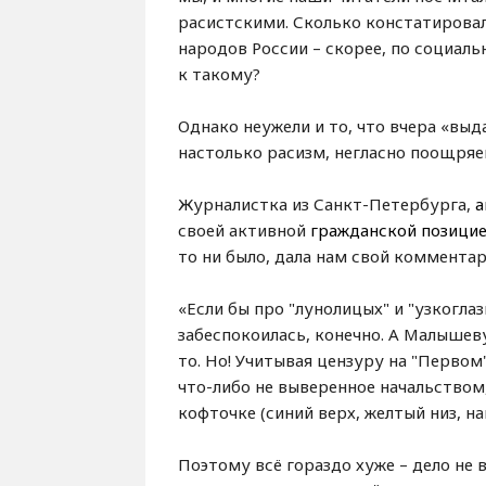
расистскими. Сколько констатировал
народов России – скорее, по социал
к такому?
Однако неужели и то, что вчера «вы
настолько расизм, негласно поощряе
Журналистка из Санкт-Петербурга,
а
своей активной
гражданской позици
то ни было, дала нам свой коммент
«Если бы про "лунолицых" и "узкогла
забеспокоилась, конечно. А Малышев
то. Но! Учитывая цензуру на "Первом
что-либо не выверенное начальством,
кофточке (синий верх, желтый низ, н
Поэтому всё гораздо хуже – дело не 