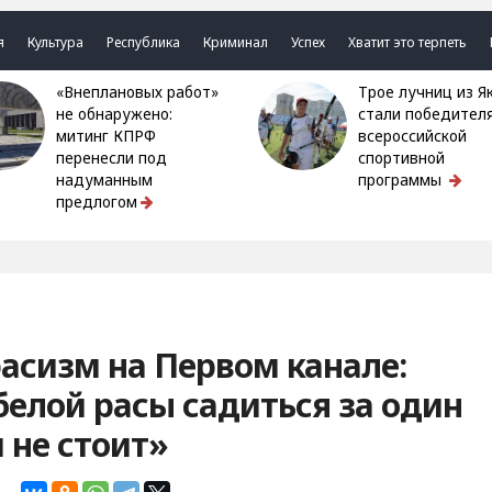
я
Культура
Республика
Криминал
Успех
Хватит это терпеть
«Внеплановых работ»
Трое лучниц из Якутии
не обнаружено:
стали победител
митинг КПРФ
всероссийской
перенесли под
спортивной
надуманным
программы
предлогом
асизм на Первом канале:
елой расы садиться за один
 не стоит»