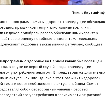
Текст:
ЯкутияИнф
нале» в программе «Жить здорово» телеведущие обсуждал
одних праздников тему – алкогольные возлияния
.
и медиков приобрели расово обусловленный характер.
Ф даёт свою оценку подобным инцидентам, телеканалы
 допускают подобные высказывания регулярно, сообщает
елепрограммы о здоровье на Первом канале
был посвящен
год. Это уже не первый случай, когда телеведущие
ого» употребления алкоголя. В преддверии же длительны
дна из актуальнейших. Однако в этот раз «Жить здорово»
й темы и вовсе необыкновенно актуальнейшим. Сюжет
представлял собой своеобразный «анализ» расовых
 последствий его употребления в зависимости от расовой