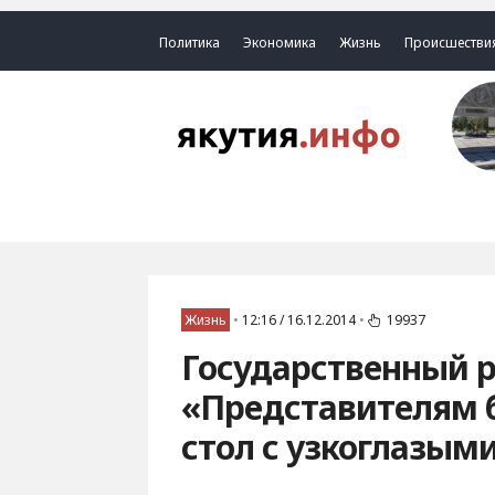
Политика
Экономика
Жизнь
Происшестви
Жизнь
•
12:16 / 16.12.2014
•
19937
Государственный р
«Представителям б
стол с узкоглазыми