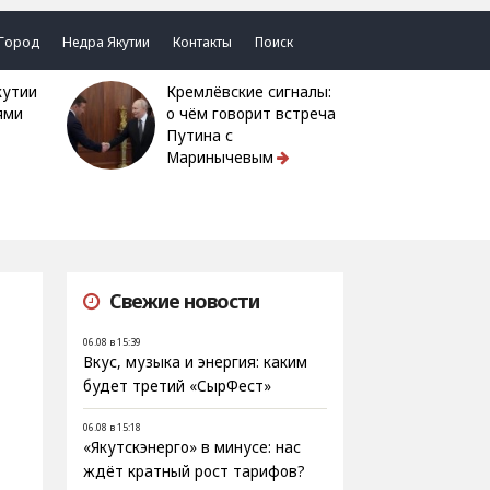
Город
Недра Якутии
Контакты
Поиск
Кремлёвские сигналы:
ями
о чём говорит встреча
Путина с
Маринычевым
Свежие новости
06.08 в 15:39
Вкус, музыка и энергия: каким
будет третий «СырФест»
06.08 в 15:18
«Якутскэнерго» в минусе: нас
ждёт кратный рост тарифов?