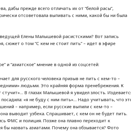
, дабы прежде всего отличать их от “белой расы”,
орически отсоветовала выпивать с ними, какой бы ни была
еведущей Елены Малышевой расистскими? Вот запись
я, сюжет о том “С кем не стоит пить” – идет в эфире
” и “азиатское” мнение в одной из соцсетей:
чает для русского человека призыв не пить с кем-то –
следними» людьми. Это крайняя форма пренебрежения. К
т стучит»… В глазах Малышевой я увидел злость. Издеваетс
 посадила: «я не буду с ним пить»… Надо учитывать, что эт
шений – например, если русские выпили с кем-то –
а она выводит узбека. Спрашивает, с кем он не будет пить.
ись ФМС и полиция. Позже она плавно переходит к
тя бы назвать азиатами. Почему она обзывается? Фото