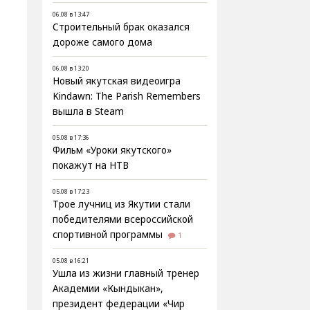
06.08 в 13:47
Строительный брак оказался
дороже самого дома
06.08 в 13:20
Новый якутская видеоигра
Kindawn: The Parish Remembers
вышла в Steam
05.08 в 17:36
Фильм «Уроки якутского»
покажут на НТВ
05.08 в 17:23
Трое лучниц из Якутии стали
победителями всероссийской
спортивной программы
1
05.08 в 16:21
Ушла из жизни главный тренер
Академии «Кындыкан»,
президент федерации «Чир