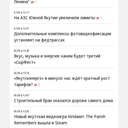
Ленина"
1
07.08 в 12:17
На АЗС Южной Якутии увеличили лимиты
1
07.08 в 12:01
Дополнительные комплексы фотовидеофиксации
установят на федтрассах
06.08 в 15:39
Вкус, музыка и энергия: каким будет третий
«СырФест»
06.08 в 15:18
«Якутскэнерго» в минусе: нас ждёт кратный рост
тарифов?
3
06.08 в 13:47
Строительный брак оказался дороже самого дома
06.08 в 13:20
Новый якутская видеоигра Kindawn: The Parish
Remembers вышла в Steam