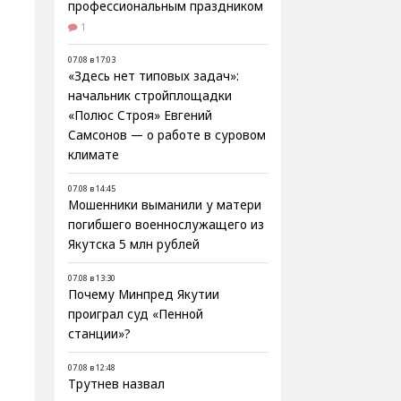
профессиональным праздником
1
07.08 в 17:03
«Здесь нет типовых задач»:
начальник стройплощадки
«Полюс Строя» Евгений
Самсонов — о работе в суровом
климате
07.08 в 14:45
Мошенники выманили у матери
погибшего военнослужащего из
Якутска 5 млн рублей
07.08 в 13:30
Почему Минпред Якутии
проиграл суд «Пенной
станции»?
07.08 в 12:48
Трутнев назвал