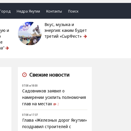
Город
Недра Якутии
Контакты
Поиск
Вкус, музыка и
ую и
энергия: каким будет
ю
третий «СырФест»
ке
а"
Свежие новости
07.08 в 18:00
Садовников заявил о
намерении усилить полномочия
глав на местах
2
07.08 в 17:37
Глава «Железных дорог Якутии»
поздравил строителей с