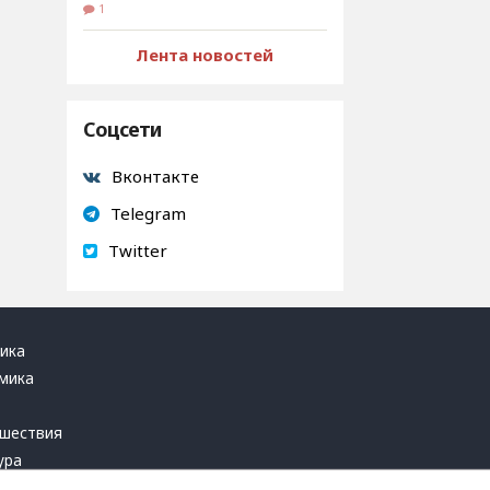
1
Лента новостей
Соцсети
Вконтакте
Telegram
Twitter
ика
мика
ь
шествия
ура
блика