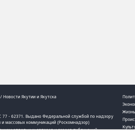
/ Новости Якутии и Якутска
Полит
Эконо
Жизн
 77 - 62371. Выдано Федеральной службой по надзору
Проис
й и массовых коммуникаций (Роскомнадзор)
Культ
ением отдельных авторов и героев публикаций.
Респу