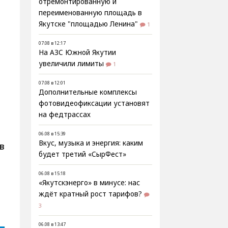
отремонтированную и
переименованную площадь в
Якутске "площадью Ленина"
1
07.08 в 12:17
На АЗС Южной Якутии
увеличили лимиты
1
07.08 в 12:01
Дополнительные комплексы
фотовидеофиксации установят
на федтрассах
06.08 в 15:39
Вкус, музыка и энергия: каким
В
будет третий «СырФест»
06.08 в 15:18
«Якутскэнерго» в минусе: нас
ждёт кратный рост тарифов?
3
06.08 в 13:47