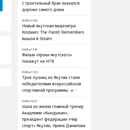
Строительный брак оказался
дороже самого дома
06.08 в 13:20
Новый якутская видеоигра
Kindawn: The Parish Remembers
вышла в Steam
05.08 в 17:36
Фильм «Уроки якутского»
покажут на НТВ
05.08 в 17:23
Трое лучниц из Якутии стали
победителями всероссийской
спортивной программы
1
05.08 в 16:21
Ушла из жизни главный тренер
Академии «Кындыкан»,
президент федерации «Чир
спорт» Якутии, Ирина Данилова