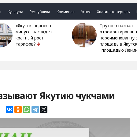
я
Культура
Республика
Криминал
Успех
Хватит это терпеть
«Якутскэнерго» в
Трутнев назвал
минусе: нас ждёт
отремонтированн
кратный рост
переименованну
тарифов?
площадь в Якутс
"площадью Ленин
азывают Якутию чукчами