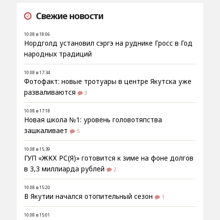
Свежие новости
10.08 в 18:06
Нордголд установил сэргэ на руднике Гросс в Год
народных традиций
10.08 в 17:34
Фотофакт: новые тротуары в центре Якутска уже
разваливаются
3
10.08 в 17:18
Новая школа №1: уровень головотяпства
зашкаливает
5
10.08 в 15:39
ГУП «ЖКХ РС(Я)» готовится к зиме на фоне долгов
в 3,3 миллиарда рублей
2
10.08 в 15:20
В Якутии начался отопительный сезон
1
10.08 в 15:01