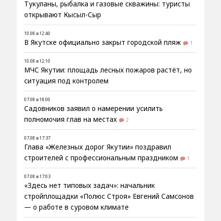
Тукуланы, рыбалка и газовые скважины: туристы
открывают Кысыл-Сыр
10.08 в 12:40
В Якутске официально закрыт городской пляж
1
10.08 в 12:10
МЧС Якутии: площадь лесных пожаров растёт, но
ситуация под контролем
07.08 в 18:00
Садовников заявил о намерении усилить
полномочия глав на местах
2
07.08 в 17:37
Глава «Железных дорог Якутии» поздравил
строителей с профессиональным праздником
1
07.08 в 17:03
«Здесь нет типовых задач»: начальник
стройплощадки «Полюс Строя» Евгений Самсонов
— о работе в суровом климате