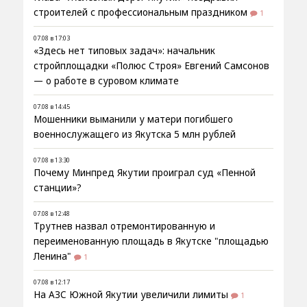
строителей с профессиональным праздником
1
07.08 в 17:03
«Здесь нет типовых задач»: начальник
стройплощадки «Полюс Строя» Евгений Самсонов
— о работе в суровом климате
07.08 в 14:45
Мошенники выманили у матери погибшего
военнослужащего из Якутска 5 млн рублей
07.08 в 13:30
Почему Минпред Якутии проиграл суд «Пенной
станции»?
07.08 в 12:48
Трутнев назвал отремонтированную и
переименованную площадь в Якутске "площадью
Ленина"
1
07.08 в 12:17
На АЗС Южной Якутии увеличили лимиты
1