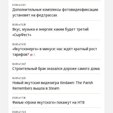
07.08 в 12:01
Дополнительные комплексы фотовидеофиксации
установят на федтрассах
06.08 в 15:39
Вкус, музыка и энергия: каким будет третий
«СырФест»
06.08 в 15:18
«Якутскэнерго» в минусе: нас ждёт кратный рост
тарифов?
3
06.08 в 13:47
Строительный брак оказался дороже самого дома
06.08 в 13:20
Новый якутская видеоигра Kindawn: The Parish
Remembers вышла в Steam
05.08 в 17:36
Фильм «Уроки якутского» покажут на НТВ
05.08 в 17:23