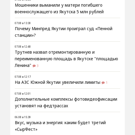
Мошенники выманили у матери погибшего
военнослужащего из Якутска 5 млн рублей
07.08 в 13:30
Почему Минпред Якутии проиграл суд «Пенной
станции»?
07.08 в 12:48
Трутнев назвал отремонтированную и
переименованную площадь в Якутске "площадью
Ленина"
3
07.08 в 12:17
На АЗС Южной Якутии увеличили лимиты
1
07.08 в 12:01
Дополнительные комплексы фотовидеофиксации
установят на федтрассах
06.08 в 15:39
Вкус, музыка и энергия: каким будет третий
«СырФест»