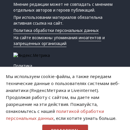
Мнение редакции может не совпадать с мнением
отдельных авторов и героев публикаций.
При использовании материалов обязательна
активная ссылка на сайт.
Политика обработки персональных данных
На сайте возможны упоминания
иноагентов
и
запрещенных организаций
Политика
Экономика
Мы используем cookie-файлы, а также передаем
Жизнь
технические данные о пользователях системам веб-
Происшествия
аналитики (ЯндексМетрика и Liveinternet).
Культура
Продолжая работу с сайтом, вы даете нам
Республика
разрешение на эти действия. Пожалуйста,
Криминал
ознакомьтесь с нашей
политикой обработки
Успех
персональных данных
, если хотите узнать больше.
Хватит это терпеть