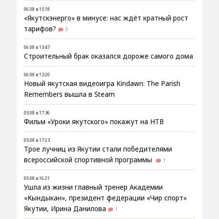
06.08 в 15:18
«Якутскэнерго» в минусе: нас ждёт кратный рост
тарифов?
3
06.08 в 13:47
Строительный брак оказался дороже самого дома
06.08 в 13:20
Новый якутская видеоигра Kindawn: The Parish
Remembers вышла в Steam
05.08 в 17:36
Фильм «Уроки якутского» покажут на НТВ
05.08 в 17:23
Трое лучниц из Якутии стали победителями
всероссийской спортивной программы
1
05.08 в 16:21
Ушла из жизни главный тренер Академии
«Кындыкан», президент федерации «Чир спорт»
Якутии, Ирина Данилова
1