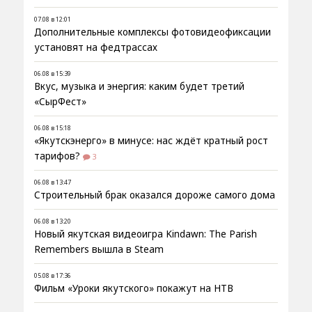
07.08 в 12:01
Дополнительные комплексы фотовидеофиксации
установят на федтрассах
06.08 в 15:39
Вкус, музыка и энергия: каким будет третий
«СырФест»
06.08 в 15:18
«Якутскэнерго» в минусе: нас ждёт кратный рост
тарифов?
3
06.08 в 13:47
Строительный брак оказался дороже самого дома
06.08 в 13:20
Новый якутская видеоигра Kindawn: The Parish
Remembers вышла в Steam
05.08 в 17:36
Фильм «Уроки якутского» покажут на НТВ