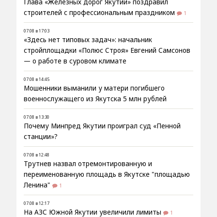
Глава «Железных дорог Якутии» поздравил
строителей с профессиональным праздником
1
07.08 в 17:03
«Здесь нет типовых задач»: начальник
стройплощадки «Полюс Строя» Евгений Самсонов
— о работе в суровом климате
07.08 в 14:45
Мошенники выманили у матери погибшего
военнослужащего из Якутска 5 млн рублей
07.08 в 13:30
Почему Минпред Якутии проиграл суд «Пенной
станции»?
07.08 в 12:48
Трутнев назвал отремонтированную и
переименованную площадь в Якутске "площадью
Ленина"
1
07.08 в 12:17
На АЗС Южной Якутии увеличили лимиты
1