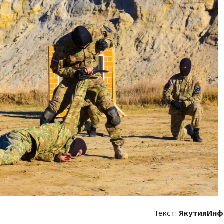
Текст:
ЯкутияИнф