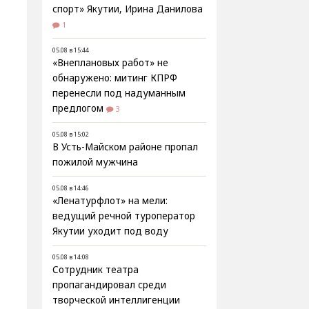
спорт» Якутии, Ирина Данилова
1
05.08 в 15:44
«Внеплановых работ» не
обнаружено: митинг КПРФ
перенесли под надуманным
предлогом
3
05.08 в 15:02
В Усть-Майском районе пропал
пожилой мужчина
05.08 в 14:46
«Ленатурфлот» на мели:
ведущий речной туроператор
Якутии уходит под воду
05.08 в 14:08
Сотрудник театра
пропагандировал среди
творческой интеллигенции