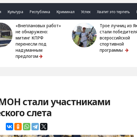
я
Культура
Республика
Криминал
Успех
Хватит это терпеть
«Внеплановых работ»
Трое лучниц из Якутии
не обнаружено:
стали победител
митинг КПРФ
всероссийской
перенесли под
спортивной
надуманным
программы
предлогом
ОМОН стали участниками
ского слета