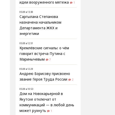
идеи вооруженного мятежа
1
05.08 в 13:30
Саргылана Степанова
назначена начальником
Департамента ЖКХ и
энергетики
05.08 в 12:51
Кремлёвские сигналы: о чём
говорит встреча Путина с
Маринычевым
7
05.08 в 12:29
Андрею Борисову присвоено
звание Героя Труда России
2
05.08 в 10:53
Дом на Новокарьерной в
Якутске отключат от
коммуникаций — в любой день
может рухнуть
1