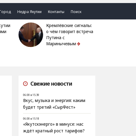
Город
Недра Якутии
Контакты
Поиск
Кремлёвские сигналы:
ями
о чём говорит встреча
Путина с
Маринычевым
Свежие новости
06.08 в 15:39
Вкус, музыка и энергия: каким
будет третий «СырФест»
06.08 в 15:18
«Якутскэнерго» в минусе: нас
ждёт кратный рост тарифов?