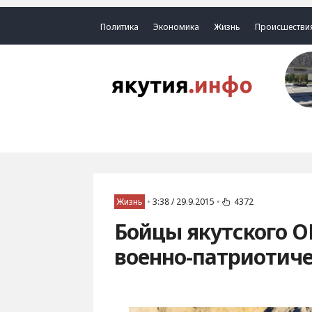
Политика
Экономика
Жизнь
Происшестви
Жизнь
•
3:38 / 29.9.2015
•
4372
Бойцы якутского 
военно-патриотиче