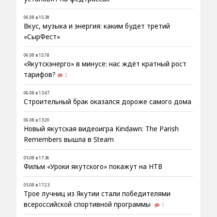
06.08 в 15:39
Вкус, музыка и энергия: каким будет третий
«СырФест»
06.08 в 15:18
«Якутскэнерго» в минусе: нас ждёт кратный рост
тарифов?
2
06.08 в 13:47
Строительный брак оказался дороже самого дома
06.08 в 13:20
Новый якутская видеоигра Kindawn: The Parish
Remembers вышла в Steam
05.08 в 17:36
Фильм «Уроки якутского» покажут на НТВ
05.08 в 17:23
Трое лучниц из Якутии стали победителями
всероссийской спортивной программы
1