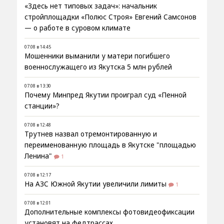
«Здесь нет типовых задач»: начальник
стройплощадки «Полюс Строя» Евгений Самсонов
— о работе в суровом климате
07.08 в 14:45
Мошенники выманили у матери погибшего
военнослужащего из Якутска 5 млн рублей
07.08 в 13:30
Почему Минпред Якутии проиграл суд «Пенной
станции»?
07.08 в 12:48
Трутнев назвал отремонтированную и
переименованную площадь в Якутске "площадью
Ленина"
1
07.08 в 12:17
На АЗС Южной Якутии увеличили лимиты
1
07.08 в 12:01
Дополнительные комплексы фотовидеофиксации
установят на федтрассах