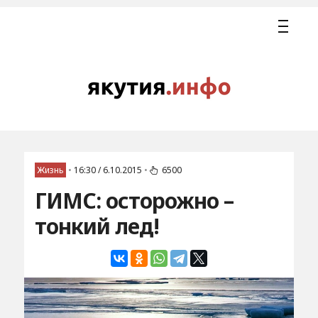
Жизнь
•
16:30 / 6.10.2015
•
6500
ГИМС: осторожно –
тонкий лед!