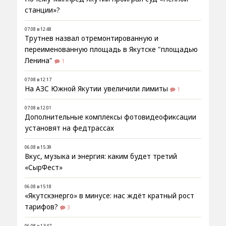
станции»?
07.08 в 12:48
Трутнев назвал отремонтированную и
переименованную площадь в Якутске "площадью
Ленина"
1
07.08 в 12:17
На АЗС Южной Якутии увеличили лимиты
1
07.08 в 12:01
Дополнительные комплексы фотовидеофиксации
установят на федтрассах
06.08 в 15:39
Вкус, музыка и энергия: каким будет третий
«СырФест»
06.08 в 15:18
«Якутскэнерго» в минусе: нас ждёт кратный рост
тарифов?
3
06.08 в 13:47