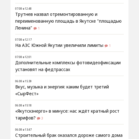
07.08 в 12:48
Трутнев назвал отремонтированную и
переименованную площадь в Якутске "площадью
Ленина"
1
07.08 в 12:17
На АЗС Южной Якутии увеличили лимиты
1
07.08 в 12:01
Дополнительные комплексы фотовидеофиксации
установят на федтрассах
06.08 в 15:39
Вкус, музыка и энергия: каким будет третий
«СырФест»
06.08 в 15:18
«Якутскэнерго» в минусе: нас ждёт кратный рост
тарифов?
3
06.08 в 13:47
Строительный брак оказался дороже самого дома