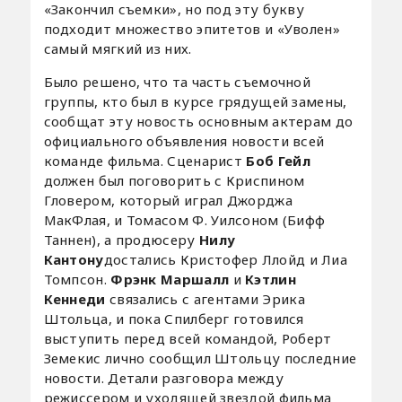
«Закончил съемки», но под эту букву
подходит множество эпитетов и «Уволен»
самый мягкий из них.
Было решено, что та часть съемочной
группы, кто был в курсе грядущей замены,
сообщат эту новость основным актерам до
официального объявления новости всей
команде фильма. Сценарист
Боб Гейл
должен был поговорить с Криспином
Гловером, который играл Джорджа
МакФлая, и Томасом Ф. Уилсоном (Бифф
Таннен), а продюсеру
Нилу
Кантону
достались Кристофер Ллойд и Лиа
Томпсон.
Фрэнк Маршалл
и
Кэтлин
Кеннеди
связались с агентами Эрика
Штольца, и пока Спилберг готовился
выступить перед всей командой, Роберт
Земекис лично сообщил Штольцу последние
новости. Детали разговора между
режиссером и уходящей звездой фильма