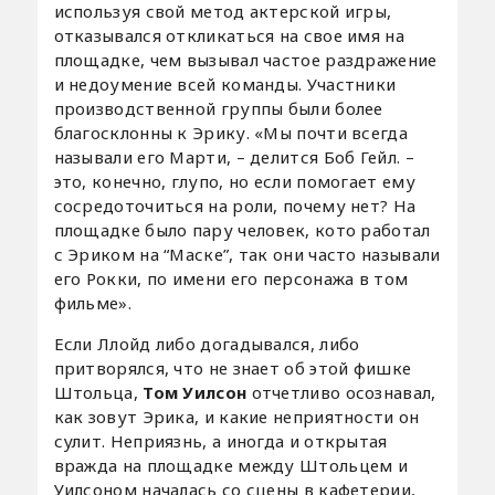
используя свой метод актерской игры,
отказывался откликаться на свое имя на
площадке, чем вызывал частое раздражение
и недоумение всей команды. Участники
производственной группы были более
благосклонны к Эрику. «Мы почти всегда
называли его Марти, – делится Боб Гейл. –
это, конечно, глупо, но если помогает ему
сосредоточиться на роли, почему нет? На
площадке было пару человек, кото работал
с Эриком на “Маске”, так они часто называли
его Рокки, по имени его персонажа в том
фильме».
Если Ллойд либо догадывался, либо
притворялся, что не знает об этой фишке
Штольца,
Том Уилсон
отчетливо осознавал,
как зовут Эрика, и какие неприятности он
сулит. Неприязнь, а иногда и открытая
вражда на площадке между Штольцем и
Уилсоном началась со сцены в кафетерии,