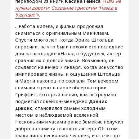
переводом из книги
Касина Гейнса
«Нам не
нужны дороги: Создание трилогии “Назад в
будущее”»
.
…Работа кипела, и фильм продолжал
сниматься с оригинальным МакФлаем.
Спустя много лет, когда Эрика Штольца
спросили, на что были похожи его последние
дни на площадке «Назад в будущее», актер
сравнил их с долгой зимой. Возможно, он
ссылался на вечер 7 января, когда искусство
имитировало жизнь, и ощущения Штольца
и Марти наконец-то совпали. Тем вечером
снимали сцены в парке обсерватории
Гриффит, который ночью, как остроумно
подметил локейшн-менеджер
Дэннис
Джонс
, становился самым холодным
местом в наблюдаемой вселенной.
Несколькими часами ранее Земекис получил
добро на замену главного актера. Об этом
знали лишь несколько человек, и отсчет до