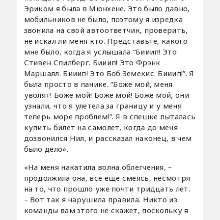
Эриком я была в Мюнхене. Это было давно,
мобильников не было, поэтому я изредка
звонила на свой автоответчик, проверить,
не искал ли меня кто. Представьте, какого
мне было, когда я услышала “Бииип! Это
Стивен Спилберг. Бииип! Это Фрэнк
Маршалл. Бииип! Это Боб Земекис. Бииип!”. Я
была просто в панике. “Боже мой, меня
уволят! Боже мой! Боже мой! Боже мой, они
узнали, что я улетела за границу и у меня
теперь море проблем!”. Я в спешке пыталась
купить билет на самолет, когда до меня
дозвонился Нил, и рассказал наконец, в чем
было дело».
«На меня накатила волна облегчения, –
продолжила она, все еще смеясь, несмотря
на то, что прошло уже почти тридцать лет.
– Вот так я нарушила правила. Никто из
команды вам этого не скажет, поскольку я