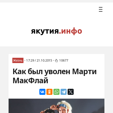
Жизнь
•
17:29 / 21.10.2015
•
10677
Как был уволен Марти
МакФлай