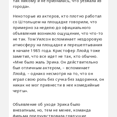
так никому и не призналась, что уезжала из
города».
Некоторые из актеров, кто плотно работал
со Штольцем на площадке говорили, что
примерно за неделю до официального
объявления возникло ощущение, что что-то
не так. Том Уилсон вспоминает нездоровую
атмосферу на площадке и перешептывания
в начале 1985 года. Кристофер Ллойд тоже
заметил, что все идет не так, кто обычно.
«Мне было жаль Эрика. Он действительно
был отличным актером, – вспоминает
Ллойд. – однако несмотря на то, что он
играл свою роль без сучка без задоринки, он
никак не мог привнести в нее комедийные
черты».
Объявление об уходе Эрика было
внезапным, но, тем не менее, команда
фильма предчувствовала грядущие