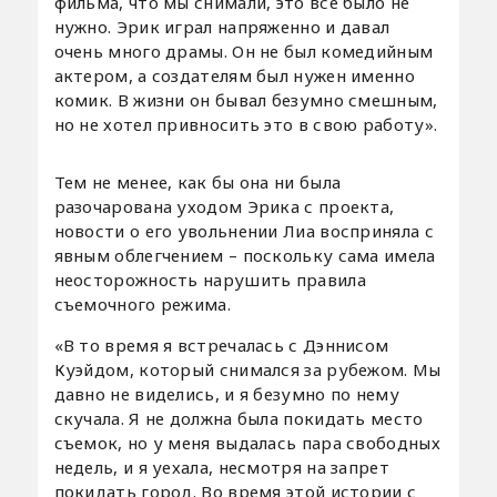
фильма, что мы снимали, это все было не
нужно. Эрик играл напряженно и давал
очень много драмы. Он не был комедийным
актером, а создателям был нужен именно
комик. В жизни он бывал безумно смешным,
но не хотел привносить это в свою работу».
Тем не менее, как бы она ни была
разочарована уходом Эрика с проекта,
новости о его увольнении Лиа восприняла с
явным облегчением – поскольку сама имела
неосторожность нарушить правила
съемочного режима.
«В то время я встречалась с Дэннисом
Куэйдом, который снимался за рубежом. Мы
давно не виделись, и я безумно по нему
скучала. Я не должна была покидать место
съемок, но у меня выдалась пара свободных
недель, и я уехала, несмотря на запрет
покидать город. Во время этой истории с