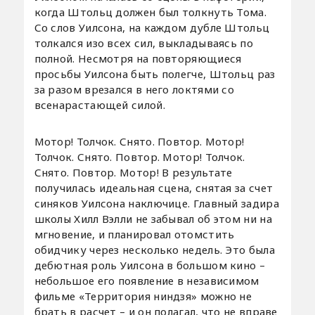
когда Штольц должен был толкнуть Тома.
Со слов Уилсона, на каждом дубле Штольц
толкался изо всех сил, выкладываясь по
полной. Несмотря на повторяющиеся
просьбы Уилсона быть полегче, Штольц раз
за разом врезался в него локтями со
всенарастающей силой.
Мотор! Толчок. Снято. Повтор. Мотор!
Толчок. Снято. Повтор. Мотор! Толчок.
Снято. Повтор. Мотор! В результате
получилась идеальная сцена, снятая за счет
синяков Уилсона наключице. Главный задира
школы Хилл Вэлли не забывал об этом ни на
мгновение, и планировал отомстить
обидчику через несколько недель. Это была
дебютная роль Уилсона в большом кино –
небольшое его появление в независимом
фильме «Территория ниндзя» можно не
брать в расчет – и он полагал, что не вправе