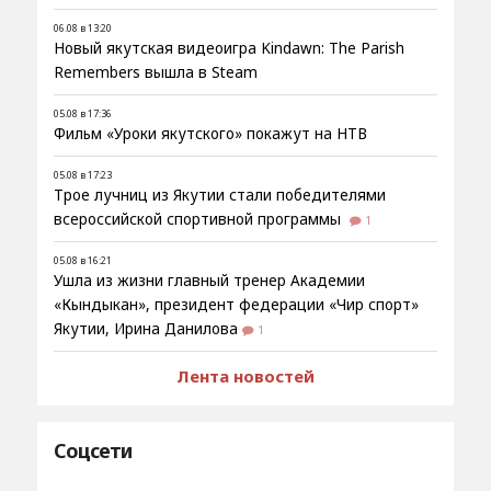
06.08 в 13:20
Новый якутская видеоигра Kindawn: The Parish
Remembers вышла в Steam
05.08 в 17:36
Фильм «Уроки якутского» покажут на НТВ
05.08 в 17:23
Трое лучниц из Якутии стали победителями
всероссийской спортивной программы
1
05.08 в 16:21
Ушла из жизни главный тренер Академии
«Кындыкан», президент федерации «Чир спорт»
Якутии, Ирина Данилова
1
Лента новостей
Соцсети