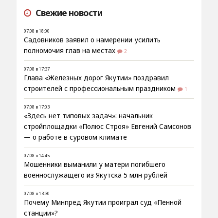
Свежие новости
07.08 в 18:00
Садовников заявил о намерении усилить
полномочия глав на местах
2
07.08 в 17:37
Глава «Железных дорог Якутии» поздравил
строителей с профессиональным праздником
1
07.08 в 17:03
«Здесь нет типовых задач»: начальник
стройплощадки «Полюс Строя» Евгений Самсонов
— о работе в суровом климате
07.08 в 14:45
Мошенники выманили у матери погибшего
военнослужащего из Якутска 5 млн рублей
07.08 в 13:30
Почему Минпред Якутии проиграл суд «Пенной
станции»?