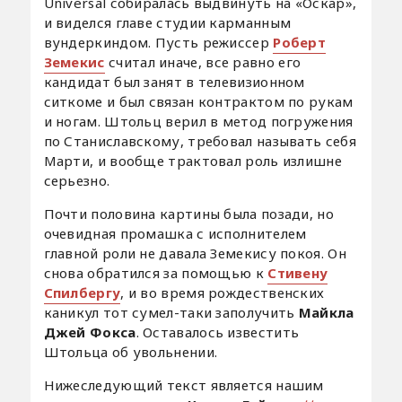
Universal собиралась выдвинуть на «Оскар»,
и виделся главе студии карманным
вундеркиндом. Пусть режиссер
Роберт
Земекис
считал иначе, все равно его
кандидат был занят в телевизионном
ситкоме и был связан контрактом по рукам
и ногам. Штольц верил в метод погружения
по Станиславскому, требовал называть себя
Марти, и вообще трактовал роль излишне
серьезно.
Почти половина картины была позади, но
очевидная промашка с исполнителем
главной роли не давала Земекису покоя. Он
снова обратился за помощью к
Стивену
Спилбергу
, и во время рождественских
каникул тот сумел-таки заполучить
Майкла
Джей Фокса
. Оставалось известить
Штольца об увольнении.
Нижеследующий текст является нашим