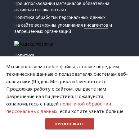
При использовании материалов обязательна
активная ссылка на сайт.
Политика обработки персональных данных
На сайте возможны упоминания
иноагентов
и
запрещенных организаций
Политика
Экономика
Мы используем cookie-файлы, а также передаем
Жизнь
технические данные о пользователях системам веб-
Происшествия
аналитики (ЯндексМетрика и Liveinternet).
Культура
Продолжая работу с сайтом, вы даете нам
Республика
разрешение на эти действия. Пожалуйста,
Криминал
ознакомьтесь с нашей
политикой обработки
Успех
персональных данных
, если хотите узнать больше.
Хватит это терпеть
ПРОДОЛЖИТЬ
Город