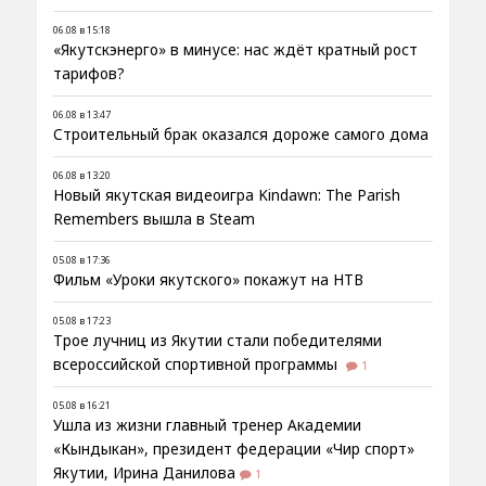
06.08 в 15:18
«Якутскэнерго» в минусе: нас ждёт кратный рост
тарифов?
06.08 в 13:47
Строительный брак оказался дороже самого дома
06.08 в 13:20
Новый якутская видеоигра Kindawn: The Parish
Remembers вышла в Steam
05.08 в 17:36
Фильм «Уроки якутского» покажут на НТВ
05.08 в 17:23
Трое лучниц из Якутии стали победителями
всероссийской спортивной программы
1
05.08 в 16:21
Ушла из жизни главный тренер Академии
«Кындыкан», президент федерации «Чир спорт»
Якутии, Ирина Данилова
1