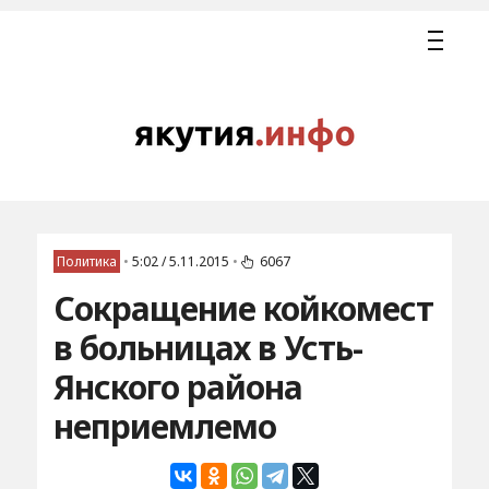
Политика
•
5:02 / 5.11.2015
•
6067
Сокращение койкомест
в больницах в Усть-
Янского района
неприемлемо