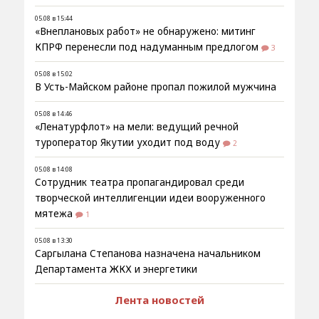
05.08 в 15:44
«Внеплановых работ» не обнаружено: митинг
КПРФ перенесли под надуманным предлогом
3
05.08 в 15:02
В Усть-Майском районе пропал пожилой мужчина
05.08 в 14:46
«Ленатурфлот» на мели: ведущий речной
туроператор Якутии уходит под воду
2
05.08 в 14:08
Сотрудник театра пропагандировал среди
творческой интеллигенции идеи вооруженного
мятежа
1
05.08 в 13:30
Саргылана Степанова назначена начальником
Департамента ЖКХ и энергетики
Лента новостей