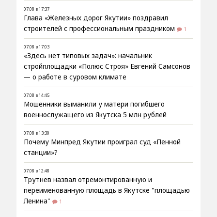
07.08 в 17:37
Глава «Железных дорог Якутии» поздравил
строителей с профессиональным праздником
1
07.08 в 17:03
«Здесь нет типовых задач»: начальник
стройплощадки «Полюс Строя» Евгений Самсонов
— о работе в суровом климате
07.08 в 14:45
Мошенники выманили у матери погибшего
военнослужащего из Якутска 5 млн рублей
07.08 в 13:30
Почему Минпред Якутии проиграл суд «Пенной
станции»?
07.08 в 12:48
Трутнев назвал отремонтированную и
переименованную площадь в Якутске "площадью
Ленина"
1