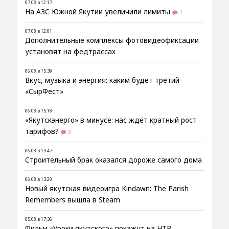
07.08 в 12:17
На АЗС Южной Якутии увеличили лимиты
1
07.08 в 12:01
Дополнительные комплексы фотовидеофиксации
установят на федтрассах
06.08 в 15:39
Вкус, музыка и энергия: каким будет третий
«СырФест»
06.08 в 15:18
«Якутскэнерго» в минусе: нас ждёт кратный рост
тарифов?
3
06.08 в 13:47
Строительный брак оказался дороже самого дома
06.08 в 13:20
Новый якутская видеоигра Kindawn: The Parish
Remembers вышла в Steam
05.08 в 17:36
Фильм «Уроки якутского» покажут на НТВ