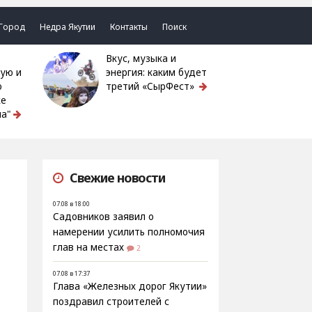
Город
Недра Якутии
Контакты
Поиск
Вкус, музыка и
ую и
энергия: каким будет
ю
третий «СырФест»
ке
а"
Свежие новости
07.08 в 18:00
Садовников заявил о
намерении усилить полномочия
глав на местах
2
07.08 в 17:37
Глава «Железных дорог Якутии»
поздравил строителей с