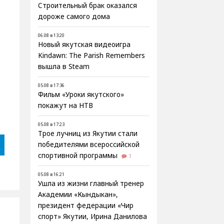
Строительный брак оказался
дороже самого дома
06.08 в 13:20
Новый якутская видеоигра
Kindawn: The Parish Remembers
вышла в Steam
05.08 в 17:36
Фильм «Уроки якутского»
покажут на НТВ
05.08 в 17:23
Трое лучниц из Якутии стали
победителями всероссийской
спортивной программы
1
05.08 в 16:21
Ушла из жизни главный тренер
Академии «Кындыкан»,
президент федерации «Чир
спорт» Якутии, Ирина Данилова