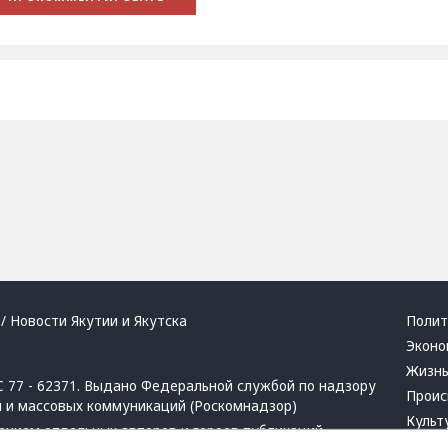
/ Новости Якутии и Якутска
Полит
Эконо
Жизн
 77 - 62371. Выдано Федеральной службой по надзору
Проис
й и массовых коммуникаций (Роскомнадзор)
Культ
ением отдельных авторов и героев публикаций.
Респу