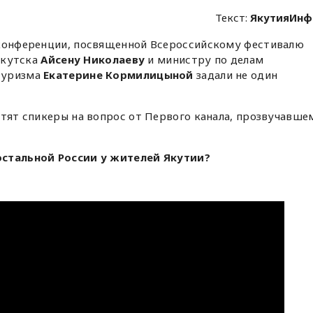
Текст:
ЯкутияИнф
-конференции, посвященной Всероссийскому фестивалю
 Якутска
Айсену Николаеву
и министру по делам
туризма
Екатерине Кормилицыной
задали не один
етят спикеры на вопрос от Первого канала, прозвучавше
остальной России у жителей Якутии?