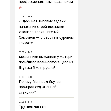
профессиональным праздником
1
07.08 в 17:03
«Здесь нет типовых задач»:
начальник стройплощадки
«Полюс Строя» Евгений
Самсонов — о работе в суровом
климате
07.08 в 14:45
Мошенники выманили у матери
погибшего военнослужащего из
Якутска 5 млн рублей
07.08 в 13:30
Почему Минпред Якутии
проиграл суд «Пенной
станции»?
07.08 в 12:48
Трутнев назвал