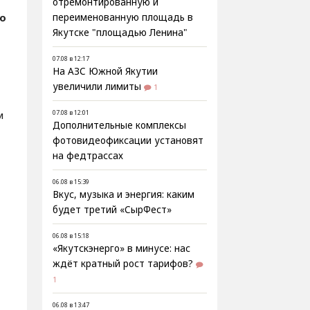
отремонтированную и
о
переименованную площадь в
Якутске "площадью Ленина"
07.08 в 12:17
На АЗС Южной Якутии
увеличили лимиты
1
м
07.08 в 12:01
Дополнительные комплексы
фотовидеофиксации установят
на федтрассах
06.08 в 15:39
Вкус, музыка и энергия: каким
будет третий «СырФест»
06.08 в 15:18
«Якутскэнерго» в минусе: нас
ждёт кратный рост тарифов?
1
06.08 в 13:47