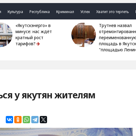
я
Культура
Республика
Криминал
Успех
Хватит это терпеть
«Якутскэнерго» в
Трутнев назвал
минусе: нас ждёт
отремонтированн
кратный рост
переименованну
тарифов?
площадь в Якутс
"площадью Ленин
ься у якутян жителям