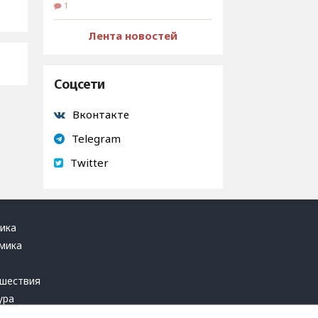
1
Лента новостей
Соцсети
Вконтакте
Telegram
Twitter
ика
мика
ь
шествия
ура
блика