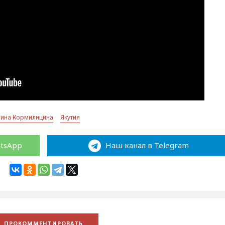
рина Кормилицина
Якутия
atsApp
Наш канал в Telegram