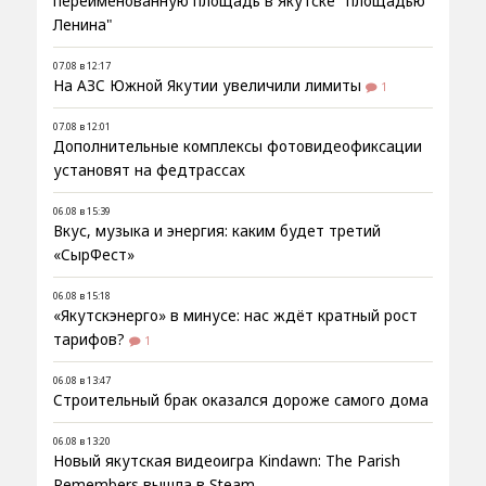
переименованную площадь в Якутске "площадью
Ленина"
07.08 в 12:17
На АЗС Южной Якутии увеличили лимиты
1
07.08 в 12:01
Дополнительные комплексы фотовидеофиксации
установят на федтрассах
06.08 в 15:39
Вкус, музыка и энергия: каким будет третий
«СырФест»
06.08 в 15:18
«Якутскэнерго» в минусе: нас ждёт кратный рост
тарифов?
1
06.08 в 13:47
Строительный брак оказался дороже самого дома
06.08 в 13:20
Новый якутская видеоигра Kindawn: The Parish
Remembers вышла в Steam